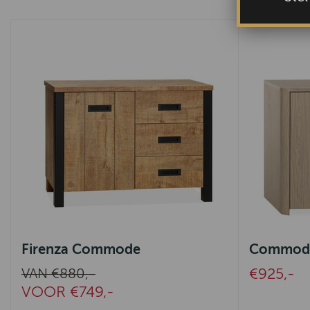
Firenza Commode
Commode 
€925,-
VAN €880,-
VOOR €749,-