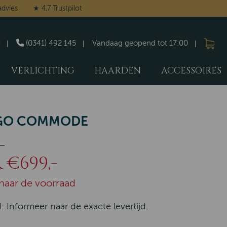
advies
★ 4,7 Trustpilot
(0341) 492 145
Vandaag geopend tot 17:00
VERLICHTING
HAARDEN
ACCESSOIRES
GO COMMODE
-
€699,-
naar de voorraad
d: Informeer naar de exacte levertijd.