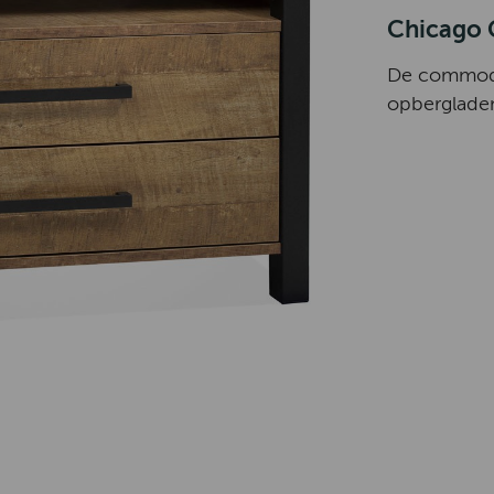
Chicago
De commode 
opbergladen