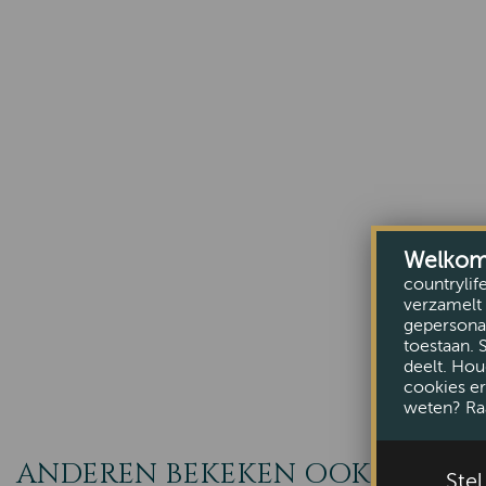
Welkom b
countrylif
verzamelt 
gepersonal
toestaan. 
deelt. Hou
cookies er
weten? Ra
ANDEREN BEKEKEN OOK
Ste