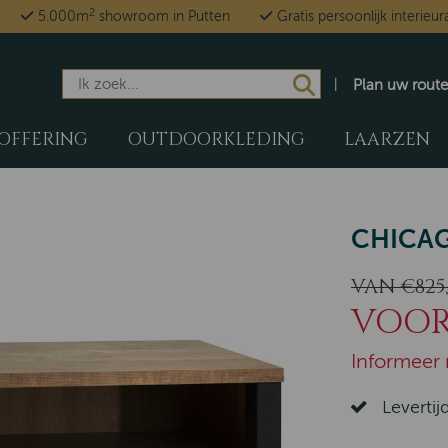
2
5.000m
showroom in Putten
Gratis persoonlijk interieur
Plan uw route
OFFERING
OUTDOORKLEDING
LAARZEN
CHICA
VAN €825,
VOOR 
Informeer 
Levertij