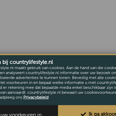
ij countrylifestyle.nl
estyle.nl maakt gebruik van cookies. Aan de hand van die cooki
en analyseert countrylifestyle.nl informatie over uw bezoek o
iseerde advertenties te kunnen tonen. Bevestig met alle cooki
Stel voorkeuren in en bepaal welke informatie u met countrylife
d er rekening mee dat bepaalde media enkel beschikbaar zijn i
van aanvaardt. countrylifestyle.nl bewaart uw cookievoorkeur
adpleeg ons
Privacybeleid
Ik ga akkoo
l uw voorkeuren in