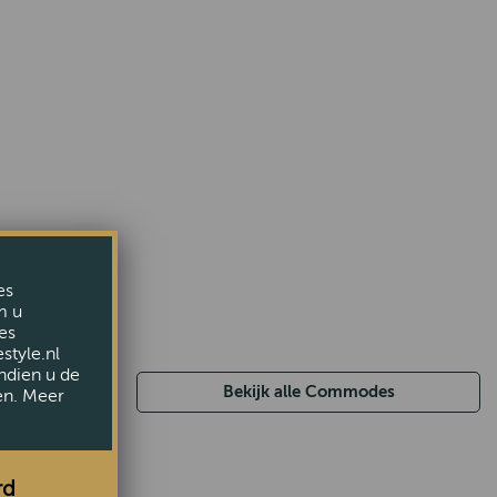
es
m u
es
style.nl
ndien u de
Bekijk alle Commodes
en. Meer
rd