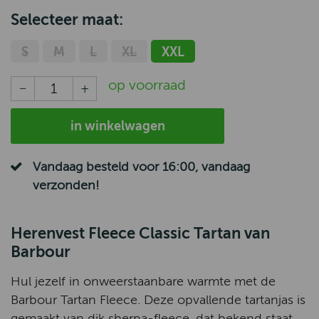
Selecteer maat:
S
M
L
XL
XXL
op voorraad
in winkelwagen
Vandaag besteld voor 16:00, vandaag
verzonden!
Herenvest Fleece Classic Tartan van
Barbour
Hul jezelf in onweerstaanbare warmte met de
Barbour Tartan Fleece. Deze opvallende tartanjas is
gemaakt van dik sherpa-fleece, dat bekend staat