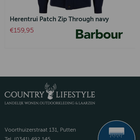
Herentrui Patch Zip Through navy
€159,95
Voorthuizerstraat 131, Putten
Tel. (0341) 492 145