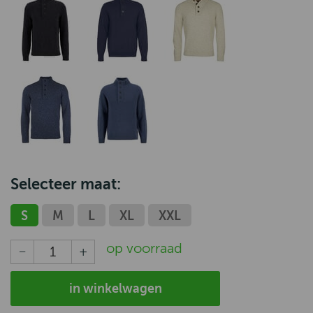
Selecteer maat:
S
M
L
XL
XXL
op voorraad
in winkelwagen