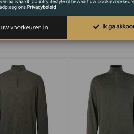
van aanvaardt. countrylifestyle.nl bewaart uw cookievoorkeur
adpleeg ons
Privacybeleid
Ik ga akkoo
l uw voorkeuren in