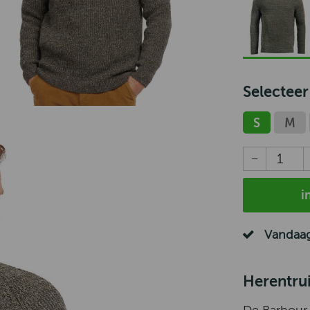
Selecteer
S
M
i
Vandaag
Herentru