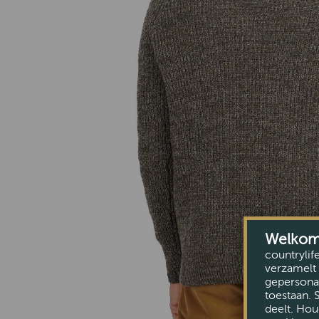
Welkom b
countrylif
verzamelt 
gepersonal
toestaan. 
deelt. Hou