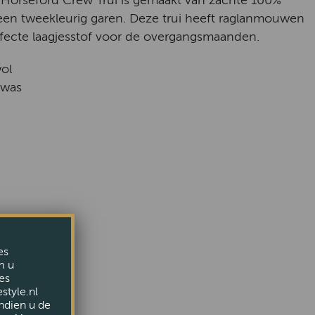
Horseford Crew Trui is gemaakt van zachte 100%
een tweekleurig garen. Deze trui heeft raglanmouwen
rfecte laagjesstof voor de overgangsmaanden.
ol
dwas
es
m u
es
style.nl
ndien u de