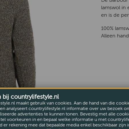
De Barbour 
lamswol in 
en is de pe
100% lamsw
Alleen han
ij countrylifestyle.nl
estyle.nl maakt gebruik van cookies. Aan de hand van die cooki
en analyseert countrylifestyle.nl informatie over uw bezoek o
iseerde advertenties te kunnen tonen. Bevestig met alle cooki
Stel voorkeuren in en bepaal welke informatie u met countrylife
d er rekening mee dat bepaalde media enkel beschikbaar zijn i