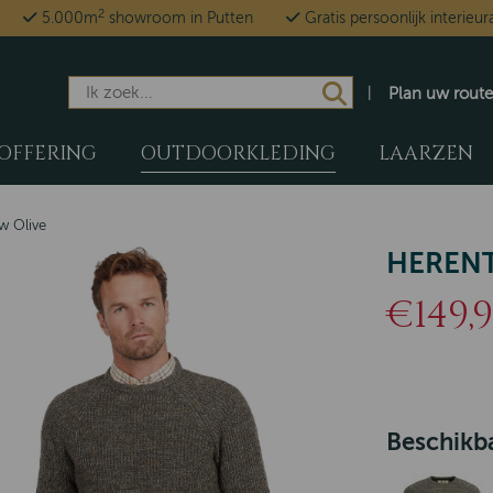
2
5.000m
showroom in Putten
Gratis persoonlijk interieur
Plan uw route
OFFERING
OUTDOORKLEDING
LAARZEN
w Olive
HERENT
€149,
Beschikba