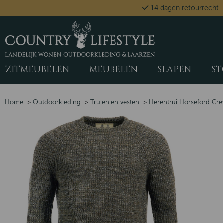
14 dagen retourrecht
ZITMEUBELEN
MEUBELEN
SLAPEN
ST
Home
>
Outdoorkleding
>
Truien en vesten
>
Herentrui Horseford Cre