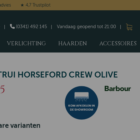
advies
★ 4,7 Trustpilot
(0341) 492 145
Vandaag geopend tot 21:00
VERLICHTING
HAARDEN
ACCESSOIRES
RUI HORSEFORD CREW OLIVE
95
re varianten