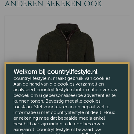
ANDEREN BEKEKEN OOK
Welkom bij countrylifestyle.nl
countrylifestyle.nl maakt gebruik van cookies.
Aan de hand van die cookies verzamelt en
analyseert countrylifestyle.nl informatie over uw
bezoek om u gepersonaliseerde advertenties te
kunnen tonen. Bevestig met alle cookies
toestaan. Stel voorkeuren in en bepaal welke
informatie u met countrylifestyle.nl deelt. Houd
Damesvest Laven FLeece Classic Olive
er rekening mee dat bepaalde media enkel
beschikbaar zijn indien u de cookies ervan
VAN €189,95
aanvaardt. countrylifestyle.nl bewaart uw
VOOR €129,95