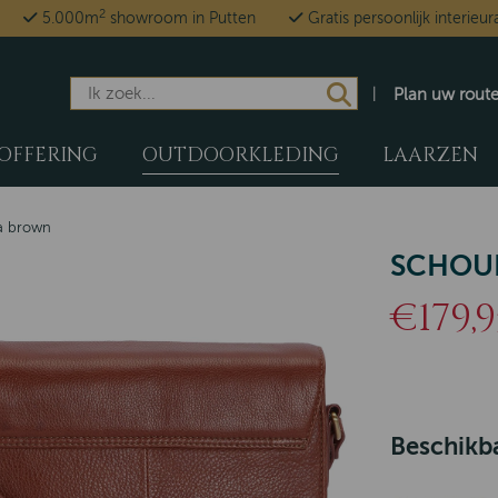
2
5.000m
showroom in Putten
Gratis persoonlijk interieur
Plan uw rout
OFFERING
OUTDOORKLEDING
LAARZEN
la brown
SCHOU
€179,9
Beschikba