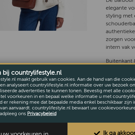
De Barbour 
elegante vo
styling met
schouderba
authentieke 
zorgen voor
intern vak 
Buitenkant 
Binnenste h
ij countrylifestyle.nl
Secundaire 
estyle.nl maakt gebruik van cookies. Aan de hand van die cooki
en analyseert countrylifestyle.nl informatie over uw bezoek o
Alleen sch
iseerde advertenties te kunnen tonen. Bevestig met alle cooki
Stel voorkeuren in en bepaal welke informatie u met countrylife
d er rekening mee dat bepaalde media enkel beschikbaar zijn i
van aanvaardt. countrylifestyle.nl bewaart uw cookievoorkeur
adpleeg ons
Privacybeleid
Ik ga akkoo
l uw voorkeuren in