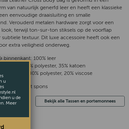
Isla Leather Cross Body Bag is gevormd in een
rm van natuurlijk generfd leer en heeft een klassieke
 een eenvoudige draaisluiting en smalle
nd. Verouderd metalen hardware zorgt voor een
look, terwijl ton-sur-ton stiksels op de voorflap
 subtiele textuur. Dit luxe accessoire heeft ook een
voor extra veiligheid onderweg.
& binnenkant: 100% leer
oofdstof: 65% polyester, 35% katoen
binnenstof: 80% polyester, 20% viscose
es
m u
oonmaken met spons
es
style.nl
ndien u de
Bekijk alle Tassen en portemonnees
en. Meer
rd