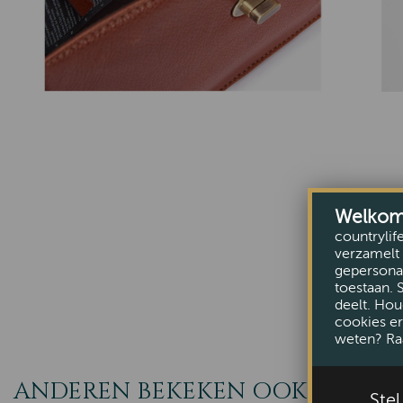
Welkom b
countrylif
verzamelt 
gepersonal
toestaan. 
deelt. Hou
cookies er
weten? Ra
ANDEREN BEKEKEN OOK
Ste