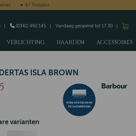
advies
★ 4,7 Trustpilot
e
(0341) 492 145
Vandaag geopend tot 17:30
VERLICHTING
HAARDEN
ACCESSOIRES
DERTAS ISLA BROWN
5
re varianten