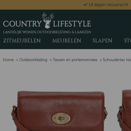
14 dagen retourrecht
ZITMEUBELEN
MEUBELEN
SLAPEN
ST
Home
>
Outdoorkleding
>
Tassen en portemonnees
>
Schoudertas Is