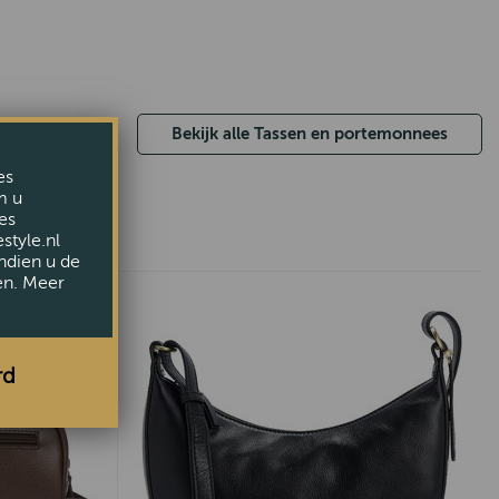
Bekijk alle Tassen en portemonnees
es
m u
es
style.nl
ndien u de
en. Meer
rd