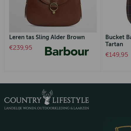
Leren tas Sling Alder Brown
Bucket B
Tartan
€239,95
€149,95