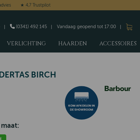
advies
★ 4,7 Trustpilot
(0341) 492 145
Vandaag geopend tot 17:00
VERLICHTING
HAARDEN
ACCESSOIRES
DERTAS BIRCH
 maat:
d