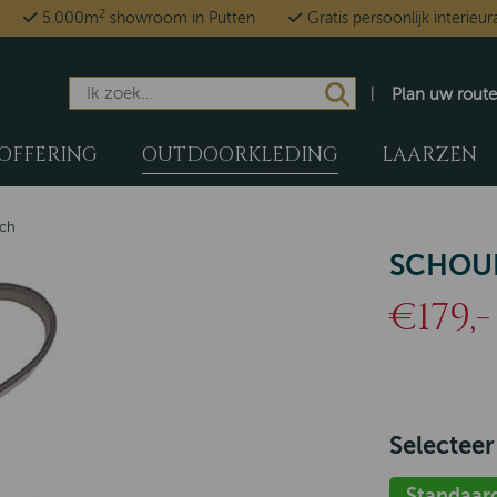
2
5.000m
showroom in Putten
Gratis persoonlijk interieur
Plan uw route
OFFERING
OUTDOORKLEDING
LAARZEN
rch
SCHOU
€179,-
Selecteer
Standaar