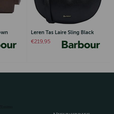
rown
Leren Tas Laire Sling Black
€219,95