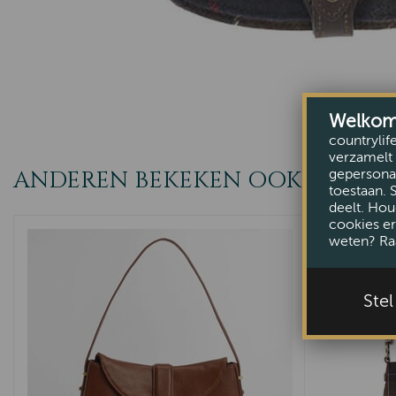
Welkom b
countrylif
verzamelt 
ANDEREN BEKEKEN OOK
gepersonal
toestaan. 
deelt. Hou
cookies er
weten? Ra
Ste