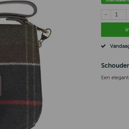
i
Vandaag
Schouder
Een elegant