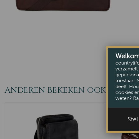
Welkom b
countrylif
verzamelt 
gepersonal
toestaan. 
deelt. Hou
ANDEREN BEKEKEN OOK
cookies er
weten? Ra
Ste