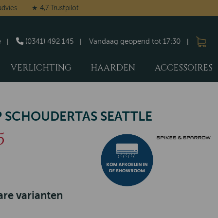
advies
★ 4,7 Trustpilot
e
(0341) 492 145
Vandaag geopend tot 17:30
VERLICHTING
HAARDEN
ACCESSOIRES
 SCHOUDERTAS SEATTLE
5
re varianten