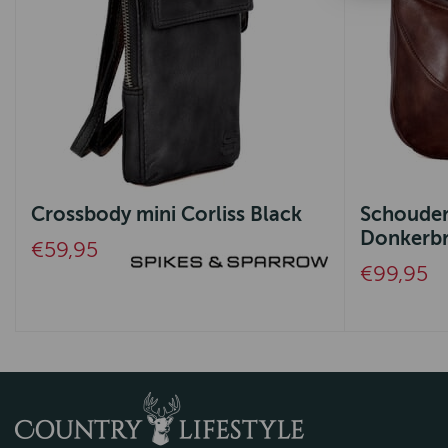
Crossbody mini Corliss Black
Schoudert
Donkerbr
€59,95
€99,95