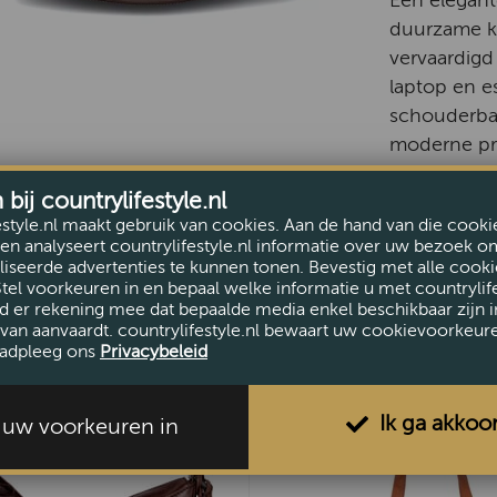
Een elegant
duurzame kw
vervaardig
laptop en e
schouderban
moderne prof
waardeert.
ij countrylifestyle.nl
estyle.nl maakt gebruik van cookies. Aan de hand van die cooki
en analyseert countrylifestyle.nl informatie over uw bezoek o
iseerde advertenties te kunnen tonen. Bevestig met alle cooki
Stel voorkeuren in en bepaal welke informatie u met countrylife
d er rekening mee dat bepaalde media enkel beschikbaar zijn i
van aanvaardt. countrylifestyle.nl bewaart uw cookievoorkeur
adpleeg ons
Privacybeleid
Ik ga akkoo
l uw voorkeuren in