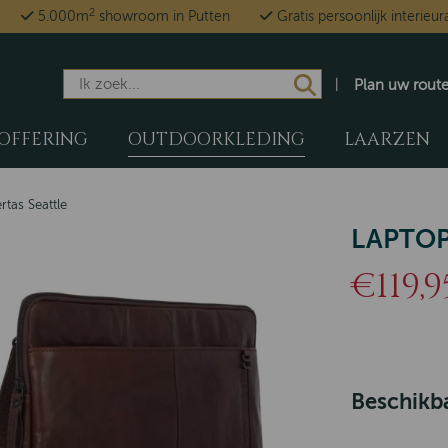
2
5.000m
showroom in Putten
Gratis persoonlijk interieur
Plan uw rout
OFFERING
OUTDOORKLEDING
LAARZEN
tas Seattle
LAPTOP
€119,9
Beschikba