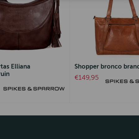
as Elliana
Shopper bronco bran
uin
€149,95