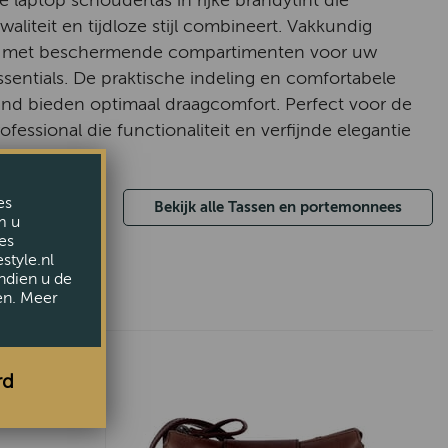
e laptop schoudertas in rijke brandytint die
aliteit en tijdloze stijl combineert. Vakkundig
d met beschermende compartimenten voor uw
ssentials. De praktische indeling en comfortabele
d bieden optimaal draagcomfort. Perfect voor de
essional die functionaliteit en verfijnde elegantie
es
Bekijk alle Tassen en portemonnees
m u
es
style.nl
ndien u de
en. Meer
rd