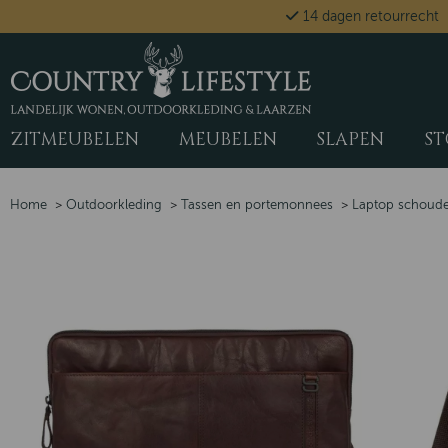
14 dagen retourrecht
ZITMEUBELEN
MEUBELEN
SLAPEN
ST
Home
>
Outdoorkleding
>
Tassen en portemonnees
>
Laptop schouder