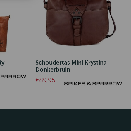
dy
Schoudertas Mini Krystina
Donkerbruin
€89,95