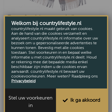
Tartan Scarf dames roze/grijs
Welkom bij countrylifestyle.nl
VAN €49,90
countrylifestyle.nl maakt gebruik van cookies.
VOOR €29,95
Aan de hand van die cookies verzamelt en
analyseert countrylifestyle.nl informatie over uw
bezoek om u gepersonaliseerde advertenties te
kunnen tonen. Bevestig met alle cookies
toestaan. Stel voorkeuren in en bepaal welke
informatie u met countrylifestyle.nl deelt. Houd
er rekening mee dat bepaalde media enkel
beschikbaar zijn indien u de cookies ervan
aanvaardt. countrylifestyle.nl bewaart uw
cookievoorkeuren. Meer weten? Raadpleeg ons
Privacybeleid
Stel uw voorkeuren
Ik ga akkoord
in