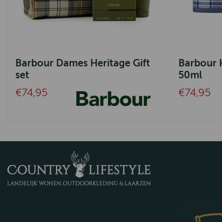
Barbour Dames Heritage Gift
Barbour 
set
50ml
€74,95
€74,95