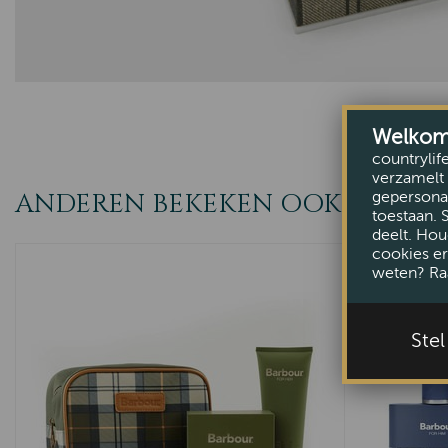
Welkom b
countrylif
verzamelt 
ANDEREN BEKEKEN OOK
gepersonal
toestaan. 
deelt. Hou
cookies er
weten? Ra
Ste