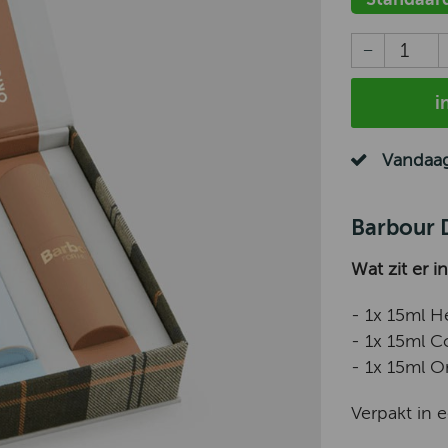
i
Vandaag
Barbour 
Wat zit er i
- 1x 15ml H
- 1x 15ml C
- 1x 15ml Or
Verpakt in 