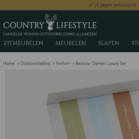
14 dagen retourrecht
ZITMEUBELEN
MEUBELEN
SLAPEN
ST
Home
>
Outdoorkleding
>
Parfum
>
Barbour Dames Luxury Set