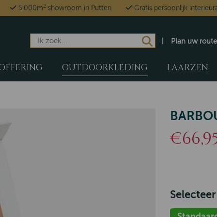
2
5.000m
showroom in Putten
Gratis persoonlijk interieur
Plan uw route
OFFERING
OUTDOORKLEDING
LAARZEN
BARBOU
€66,9
Selecteer
Standaar