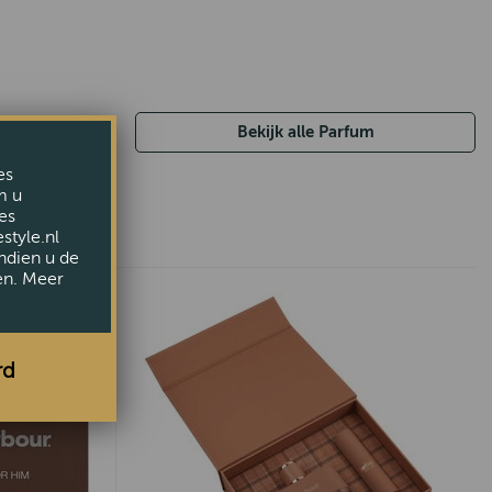
Bekijk alle Parfum
es
m u
es
style.nl
ndien u de
en. Meer
rd