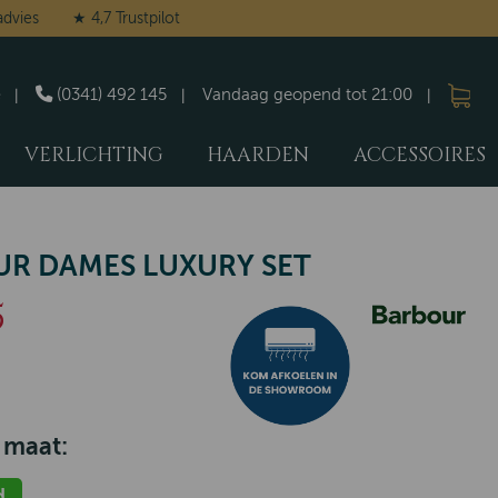
advies
★ 4,7 Trustpilot
(0341) 492 145
Vandaag geopend tot 21:00
VERLICHTING
HAARDEN
ACCESSOIRES
R DAMES LUXURY SET
5
 maat:
d