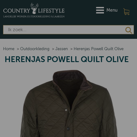
Menu
Home
>
Outdoorkleding
>
Jassen
>
Herenjas Powell Quilt Olive
HERENJAS POWELL QUILT OLIVE