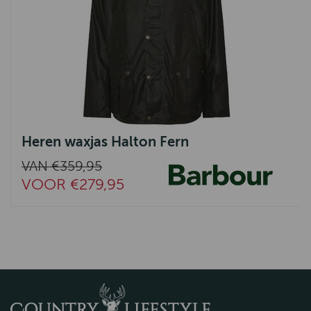
Heren waxjas Halton Fern
VAN €359,95
VOOR €279,95