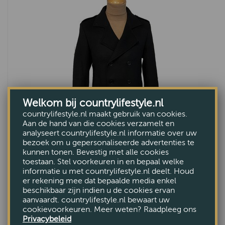
Welkom bij countrylifestyle.nl
countrylifestyle.nl maakt gebruik van cookies.
Aan de hand van die cookies verzamelt en
analyseert countrylifestyle.nl informatie over uw
bezoek om u gepersonaliseerde advertenties te
Herenjas Hilton black 56-62
kunnen tonen. Bevestig met alle cookies
toestaan. Stel voorkeuren in en bepaal welke
VAN €349,-
informatie u met countrylifestyle.nl deelt. Houd
VOOR €174,95
er rekening mee dat bepaalde media enkel
beschikbaar zijn indien u de cookies ervan
aanvaardt. countrylifestyle.nl bewaart uw
cookievoorkeuren. Meer weten? Raadpleeg ons
Privacybeleid