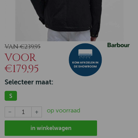
VAN €239,95
VOOR
€179,95
Selecteer maat:
S
op voorraad
in winkelwagen