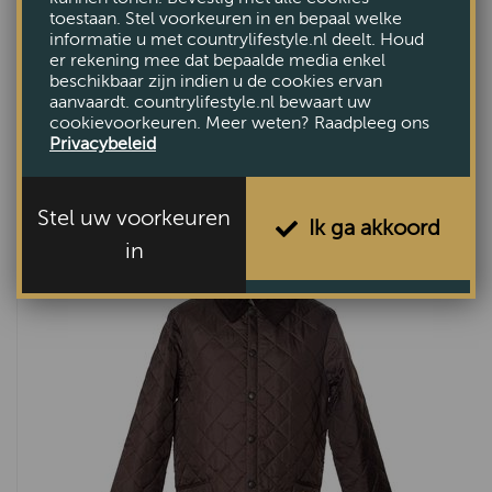
toestaan. Stel voorkeuren in en bepaal welke
informatie u met countrylifestyle.nl deelt. Houd
er rekening mee dat bepaalde media enkel
beschikbaar zijn indien u de cookies ervan
aanvaardt. countrylifestyle.nl bewaart uw
cookievoorkeuren. Meer weten? Raadpleeg ons
Herenjas Quilted Lutz Olive
Privacybeleid
€299,95
Stel uw voorkeuren
Ik ga akkoord
in