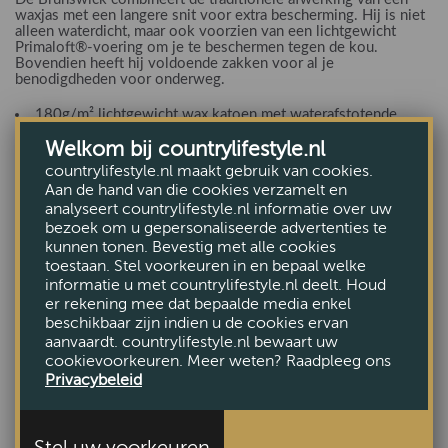
waxjas met een langere snit voor extra bescherming. Hij is niet
alleen waterdicht, maar ook voorzien van een lichtgewicht
Primaloft®-voering om je te beschermen tegen de kou.
Bovendien heeft hij voldoende zakken voor al je
benodigdheden voor onderweg.
180g/m² lichtgewicht wax katoen met waterafstotende
afwerking
Welkom bij countrylifestyle.nl
40g/m² PrimaLoft® vulling voor lichtgewicht warmte
countrylifestyle.nl maakt gebruik van cookies.
Aan de hand van die cookies verzamelt en
Contrasterende corduroy kraag
analyseert countrylifestyle.nl informatie over uw
Raglan mouw voor meer bewegingsvrijheid
bezoek om u gepersonaliseerde advertenties te
Twee-wegs metalen rits middenvoor met
kunnen tonen. Bevestig met alle cookies
toestaan. Stel voorkeuren in en bepaal welke
drukknoopsluiting
informatie u met countrylifestyle.nl deelt. Houd
Leren details op de zakken en manchetten
er rekening mee dat bepaalde media enkel
beschikbaar zijn indien u de cookies ervan
Ruime opgestikte zakken met studded klep
aanvaardt. countrylifestyle.nl bewaart uw
Dubbele ventilatieopeningen op de rug met
cookievoorkeuren. Meer weten? Raadpleeg ons
drukknoopsluiting
Privacybeleid
Verstelbare taillelusjes aan de achterkant voor flexibele
styling
Stel uw voorkeuren