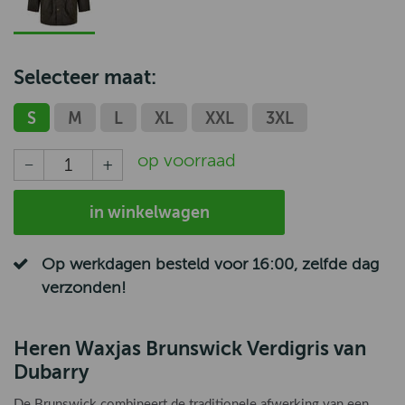
Selecteer maat:
S
M
L
XL
XXL
3XL
op voorraad
in winkelwagen
Op werkdagen besteld voor 16:00, zelfde dag
verzonden!
Heren Waxjas Brunswick Verdigris van
Dubarry
De Brunswick combineert de traditionele afwerking van een