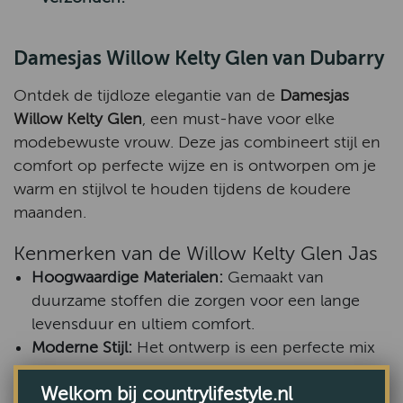
Damesjas Willow Kelty Glen van Dubarry
Ontdek de tijdloze elegantie van de
Damesjas
Willow Kelty Glen
, een must-have voor elke
modebewuste vrouw. Deze jas combineert stijl en
comfort op perfecte wijze en is ontworpen om je
warm en stijlvol te houden tijdens de koudere
maanden.
Kenmerken van de Willow Kelty Glen Jas
Hoogwaardige Materialen:
Gemaakt van
duurzame stoffen die zorgen voor een lange
levensduur en ultiem comfort.
Moderne Stijl:
Het ontwerp is een perfecte mix
van klassiek en eigentijds, waardoor het een
Welkom bij countrylifestyle.nl
veelzijdige toevoeging is aan je garderobe.