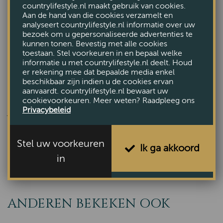
countrylifestyle.nl maakt gebruik van cookies.
Functionele Details:
Inclusief ruime zakken en
Aan de hand van die cookies verzamelt en
een stevige ritssluiting.
analyseert countrylifestyle.nl informatie over uw
Perfecte Pasvorm:
Verkrijgbaar in verschillende
bezoek om u gepersonaliseerde advertenties te
kunnen tonen. Bevestig met alle cookies
maten om aan elke lichaamsvorm te voldoen.
toestaan. Stel voorkeuren in en bepaal welke
Of je nu een dagje uit gaat of een avondwandeling
informatie u met countrylifestyle.nl deelt. Houd
maakt, de
er rekening mee dat bepaalde media enkel
Willow Kelty Glen jas
biedt je de
beschikbaar zijn indien u de cookies ervan
perfecte combinatie van warmte, stijl en
aanvaardt. countrylifestyle.nl bewaart uw
functionaliteit. Voeg een vleugje elegantie toe aan
cookievoorkeuren. Meer weten? Raadpleeg ons
Privacybeleid
je outfit met deze prachtige damesjas.
Bekijk alle Jassen
Stel uw voorkeuren
Ik ga akkoord
in
ANDEREN BEKEKEN OOK