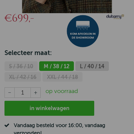
€699,-
Selecteer maat:
S / 36 / 10
M / 38 / 12
L / 40 / 14
XL / 42 / 16
XXL / 44 / 18
op voorraad
in winkelwagen
Vandaag besteld voor 16:00, vandaag
verzonden!