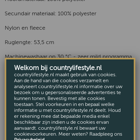
Secundair materiaal: 100% polyester
Nylon en fleece
Ruglengte: 53,5 cm
Machinewasbaar op 30 °C - zeer mild programma
Welkom bij countrylifestyle.nl
Bekijk alle Jassen
countrylifestyle.nl maakt gebruik van cookies.
Aan de hand van die cookies verzamelt en
analyseert countrylifestyle.nl informatie over uw
bezoek om u gepersonaliseerde advertenties te
kunnen tonen. Bevestig met alle cookies
toestaan. Stel voorkeuren in en bepaal welke
informatie u met countrylifestyle.nl deelt. Houd
ANDEREN BEKEKEN OOK
er rekening mee dat bepaalde media enkel
beschikbaar zijn indien u de cookies ervan
aanvaardt. countrylifestyle.nl bewaart uw
cookievoorkeuren. Meer weten? Raadpleeg ons
Privacybeleid