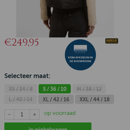
€249,95
Selecteer maat:
XS / 34 / 8
S / 36 / 10
M / 38 / 12
L / 40 / 14
XL / 42 / 16
XXL / 44 / 18
op voorraad
in winkelwagen