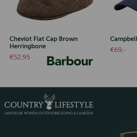
Cheviot Flat Cap Brown
Campbell
Herringbone
€69,-
€52,95