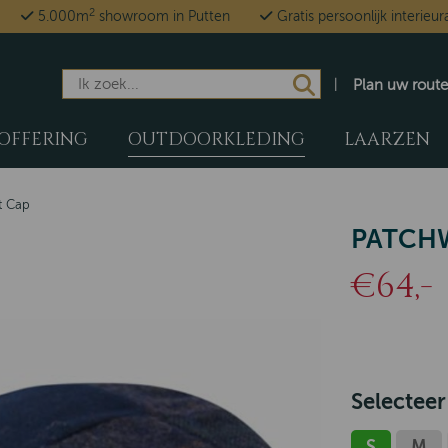
2
5.000m
showroom in Putten
Gratis persoonlijk interieur
Plan uw route
OFFERING
OUTDOORKLEDING
LAARZEN
t Cap
PATCHW
€64,-
Selecteer
S
M