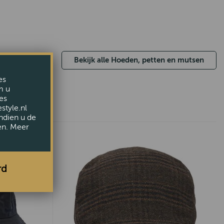
Bekijk alle Hoeden, petten en mutsen
es
m u
es
style.nl
ndien u de
en. Meer
rd