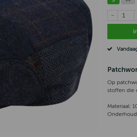
i
Vandaag
Patchwor
Op patchwor
stoffen die 
Materiaal: 
Onderhouds