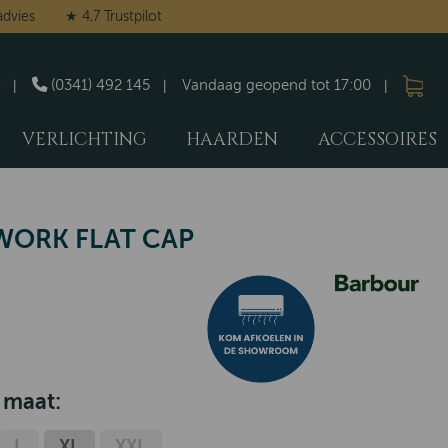
advies
★ 4,7 Trustpilot
(0341) 492 145
Vandaag geopend tot 17:00
VERLICHTING
HAARDEN
ACCESSOIRES
ORK FLAT CAP
 maat:
L
XL
XXL