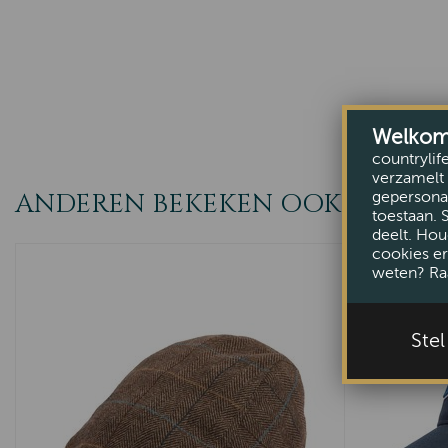
Welkom b
countrylif
verzamelt 
ANDEREN BEKEKEN OOK
gepersonal
toestaan. 
deelt. Hou
cookies er
weten? Ra
Ste