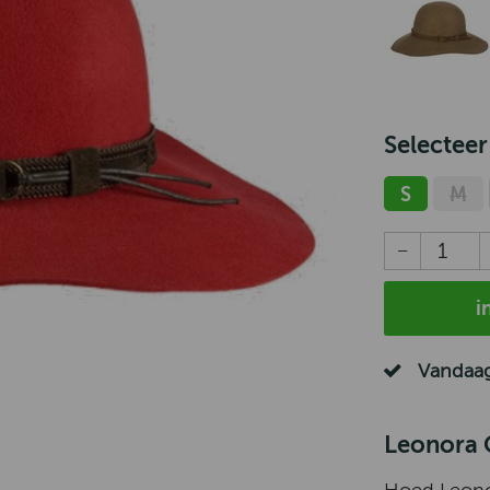
Selecteer
S
M
i
Vandaag
Leonora 