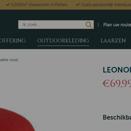
2
5.000m
showroom in Putten
Gratis persoonlijk interieur
Plan uw route
OFFERING
OUTDOORKLEDING
LAARZEN
hable rood
LEONO
€69,9
Beschikba