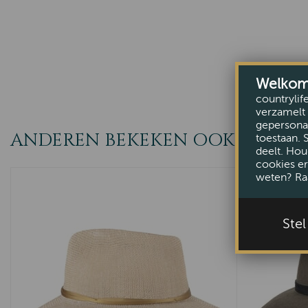
Welkom b
countrylif
verzamelt 
gepersonal
ANDEREN BEKEKEN OOK
toestaan. 
deelt. Hou
cookies er
weten? Ra
Ste