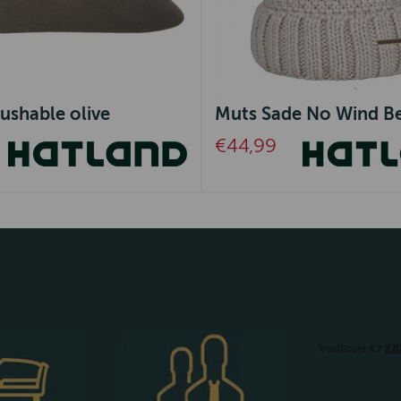
ushable olive
Muts Sade No Wind B
€44,99