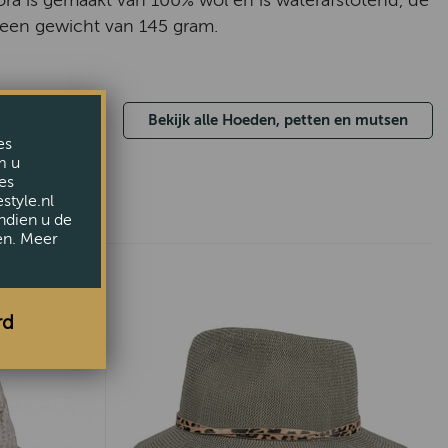
a is gemaakt van 100% wol en is waterafstotend, de
een gewicht van 145 gram.
Bekijk alle Hoeden, petten en mutsen
es
m u
es
style.nl
ndien u de
en. Meer
rd