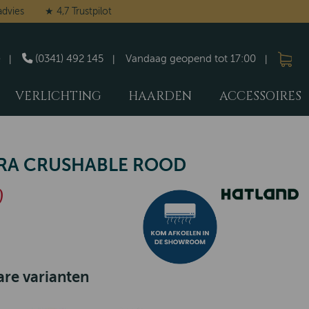
advies
★ 4,7 Trustpilot
(0341) 492 145
Vandaag geopend tot 17:00
VERLICHTING
HAARDEN
ACCESSOIRES
RA CRUSHABLE ROOD
9
re varianten