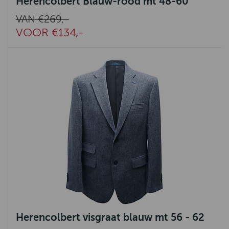
Herencolbert Blauw-rood mt 48-60
VAN €269,-
VOOR €134,-
Herencolbert visgraat blauw mt 56 - 62