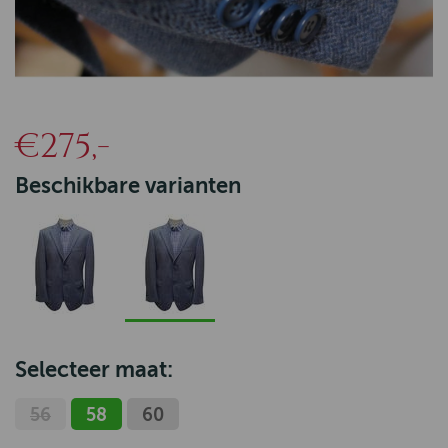
€275,-
Beschikbare varianten
Selecteer maat:
56
58
60