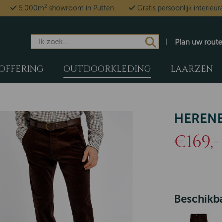
2
5.000m
showroom in Putten
Gratis persoonlijk interieur
Plan uw route
OFFERING
OUTDOORKLEDING
LAARZEN
HEREN
€169,-
Beschikba