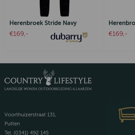
Herenbroek Stride Navy
Herenbroe
€169,-
€169,-
Voorthuizerstraat 131,
Putten
Tel. (0341) 492 145