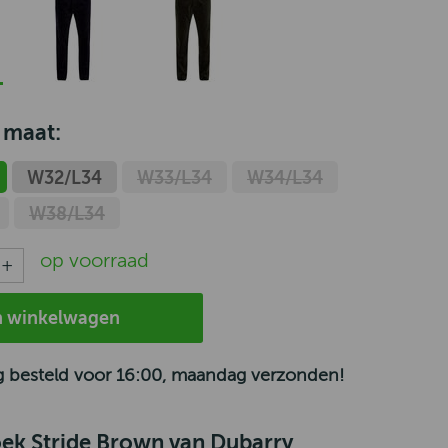
 maat:
W32/L34
W33/L34
W34/L34
W38/L34
op voorraad
n winkelwagen
 besteld voor 16:00, maandag verzonden!
ek Stride Brown van Dubarry