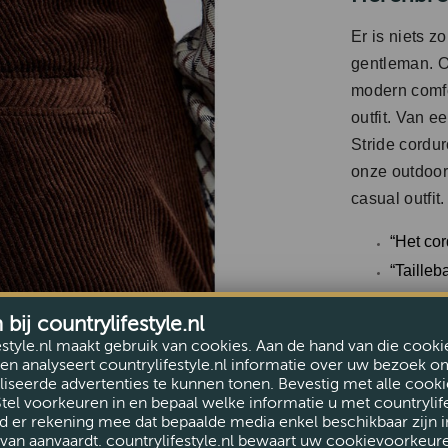
Er is niets z
gentleman. O
modern comfor
outfit. Van e
Stride cordu
onze outdoor
casual outfit
“Het co
“Tailleb
ij countrylifestyle.nl
“Twee a
knoopslu
estyle.nl maakt gebruik van cookies. Aan de hand van die cooki
en analyseert countrylifestyle.nl informatie over uw bezoek o
iseerde advertenties te kunnen tonen. Bevestig met alle cooki
Stel voorkeuren in en bepaal welke informatie u met countrylife
d er rekening mee dat bepaalde media enkel beschikbaar zijn i
van aanvaardt. countrylifestyle.nl bewaart uw cookievoorkeur