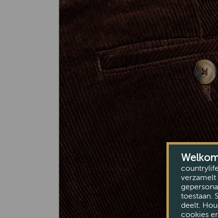
Welkom b
countrylif
verzamelt 
gepersonal
toestaan. 
deelt. Hou
cookies er