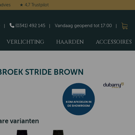
advies
★ 4,7 Trustpilot
(0341) 492 145
Vandaag geopend tot 17:00
VERLICHTING
HAARDEN
ACCESSOIRES
BROEK STRIDE BROWN
re varianten