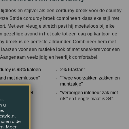
o tijdloos en stijlvol als een corduroy broek voor de country
nze Stride corduroy broek combineert klassieke stijl met
t. Met een vleugje stretch past hij moeiteloos bij elke
en gezellige avond in het cafe tot een dag op kantoor, de
roy broek is de perfecte allrounder. Combineer hem met
 laarzen voor een rustieke look of met sneakers voor een
. Aangenaam veelzijdig en heerlijk comfortabel.
rduroy is 98% katoen
2% Elastan”
and met riemlussen”
“Twee voorzakken zakken en
muntzakje”
chterzakken met
“Verborgen interieur zak met
iting ”
rits” en Lengte maat is 34".
es
m u
es
style.nl
ndien u de
en. Meer