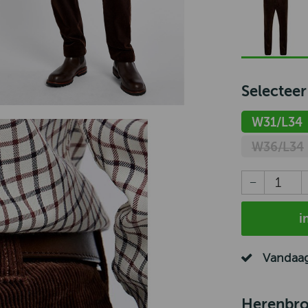
Selecteer
W31/L34
W36/L34
i
Vandaag
Herenbro