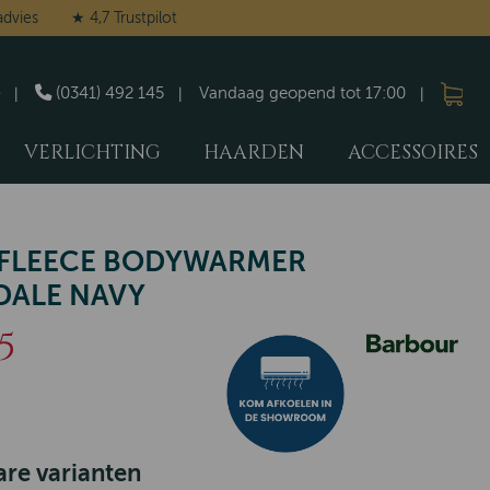
advies
★ 4,7 Trustpilot
(0341) 492 145
Vandaag geopend tot 17:00
VERLICHTING
HAARDEN
ACCESSOIRES
 FLEECE BODYWARMER
DALE NAVY
5
re varianten