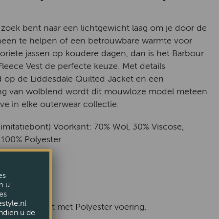
 zoek bent naar een lichtgewicht laag om je door de
heen te helpen of een betrouwbare warmte voor
voriete jassen op koudere dagen, dan is het Barbour
Fleece Vest de perfecte keuze. Met details
d op de Liddesdale Quilted Jacket en een
ing van wolblend wordt dit mouwloze model meteen
e in elke outerwear collectie.
(imitatiebont) Voorkant: 70% Wol, 30% Viscose,
 100% Polyester
0% Polyester
es
0% Katoen
m u
es
style.nl
ce buitenkant met Polyester voering.
ndien u de