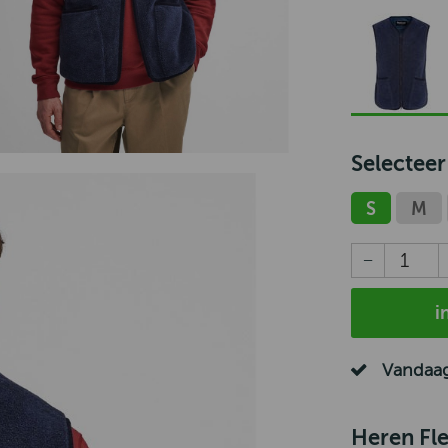
Selecteer
S
M
i
Vandaag
Heren Fl