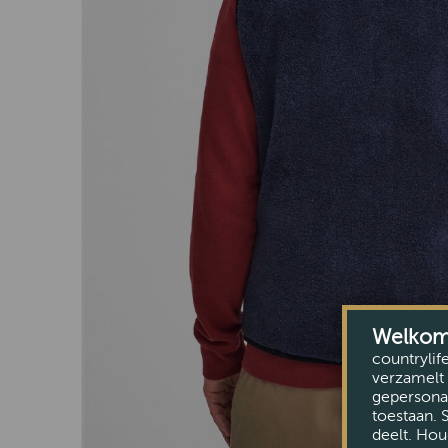
Welkom b
countrylif
verzamelt 
gepersonal
toestaan. 
deelt. Hou