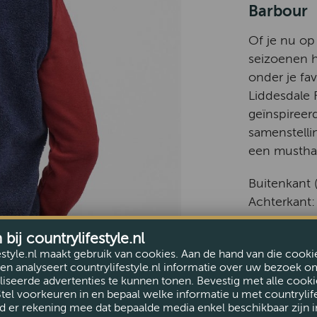
Barbour
Of je nu op
seizoenen 
onder je fa
Liddesdale 
geïnspireer
samenstell
een musthav
Buitenkant 
Achterkant:
Voering: 10
ij countrylifestyle.nl
estyle.nl maakt gebruik van cookies. Aan de hand van die cooki
Biezen: 10
en analyseert countrylifestyle.nl informatie over uw bezoek o
iseerde advertenties te kunnen tonen. Bevestig met alle cooki
Stel voorkeuren in en bepaal welke informatie u met countrylife
Wolmix flee
d er rekening mee dat bepaalde media enkel beschikbaar zijn i