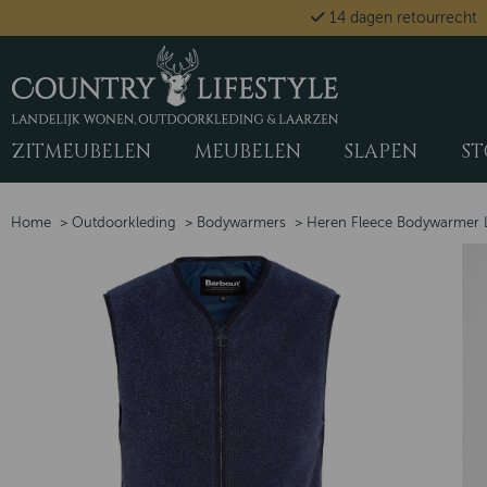
14 dagen retourrecht
ZITMEUBELEN
MEUBELEN
SLAPEN
ST
Home
>
Outdoorkleding
>
Bodywarmers
>
Heren Fleece Bodywarmer 