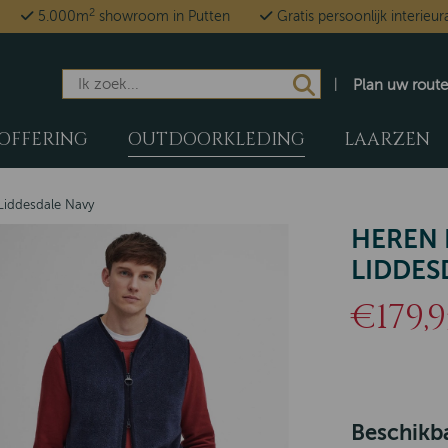
2
5.000m
showroom in Putten
Gratis persoonlijk interieur
Plan uw route
OFFERING
OUTDOORKLEDING
LAARZEN
Liddesdale Navy
HEREN
LIDDES
€179,9
Beschikba