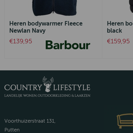
Heren bodywarmer Fleece
Heren bo
Newlan Navy
black
€139,95
€159,95
Voorthuizerstraat 131,
Putten