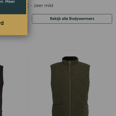
en. Meer
baar op 30°C - zeer mild
Bekijk alle Bodywarmers
rd