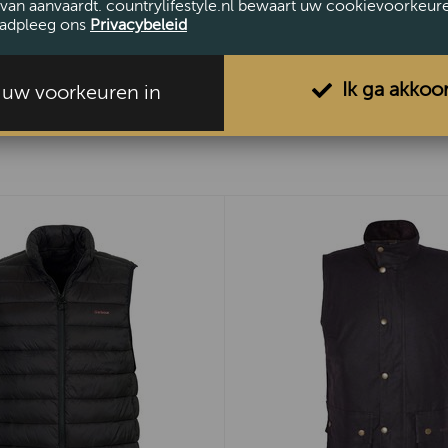
van aanvaardt. countrylifestyle.nl bewaart uw cookievoorkeur
Machinewas
adpleeg ons
Privacybeleid
Ik ga akkoo
l uw voorkeuren in