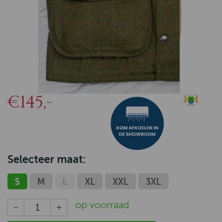
€145,-
Selecteer maat:
S
M
L
XL
XXL
3XL
op voorraad