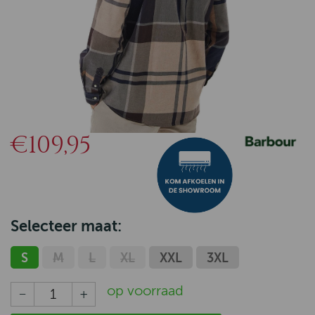
€109,95
Selecteer maat:
S
M
L
XL
XXL
3XL
op voorraad