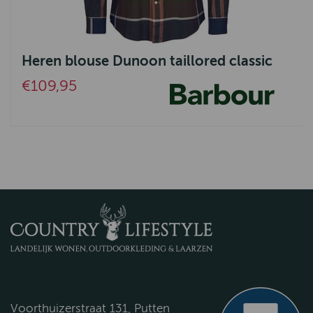
Heren blouse Dunoon taillored classic
€109,95
Voorthuizerstraat 131, Putten