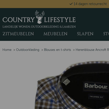
14 dagen retourrecht
ZITMEUBELEN
MEUBELEN
SLAPEN
ST
Home
>
Outdoorkleding
>
Blouses en t-shirts
>
Herenblouse Ancroft R