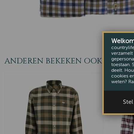
Welkom b
countrylif
verzamelt 
ANDEREN BEKEKEN OOK
gepersonal
toestaan. 
deelt. Hou
cookies er
weten? Ra
Ste