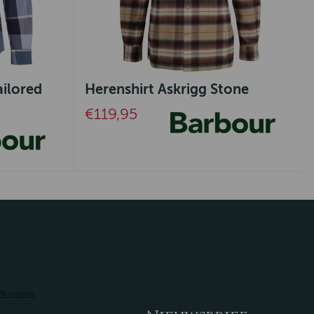
ailored
Herenshirt Askrigg Stone
€119,95