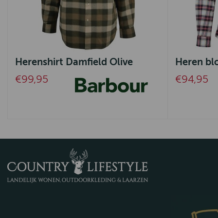
Herenshirt Damfield Olive
Heren bl
€99,95
€94,95