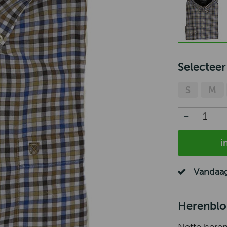
Selecteer
S
M
i
Vandaag
Herenblo