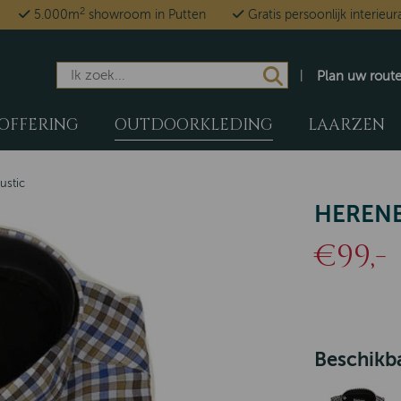
2
5.000m
showroom in Putten
Gratis persoonlijk interieur
Plan uw rout
OFFERING
OUTDOORKLEDING
LAARZEN
ustic
HERENB
€99,-
Beschikba