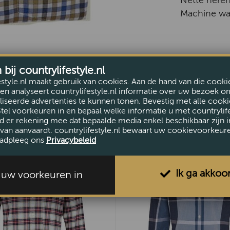
Nette heren
Machine was
ij countrylifestyle.nl
estyle.nl maakt gebruik van cookies. Aan de hand van die cooki
en analyseert countrylifestyle.nl informatie over uw bezoek o
iseerde advertenties te kunnen tonen. Bevestig met alle cooki
Stel voorkeuren in en bepaal welke informatie u met countrylife
d er rekening mee dat bepaalde media enkel beschikbaar zijn i
van aanvaardt. countrylifestyle.nl bewaart uw cookievoorkeur
adpleeg ons
Privacybeleid
Ik ga akkoo
l uw voorkeuren in