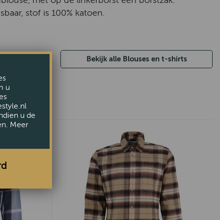
blouse, met op de linkerborst een borstzak.
baar, stof is 100% katoen.
Bekijk alle Blouses en t-shirts
es
m u
es
style.nl
ndien u de
en. Meer
rd