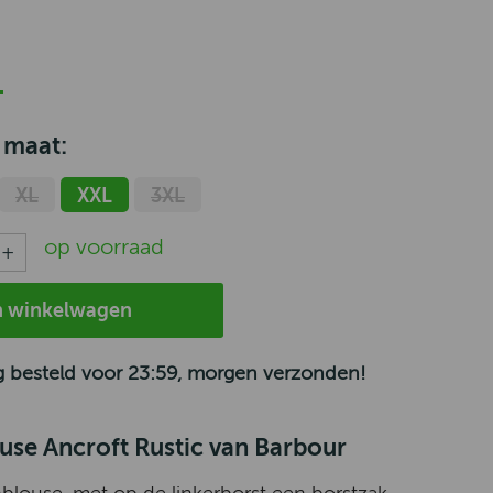
 maat:
XL
XXL
3XL
op voorraad
n winkelwagen
 besteld voor 23:59, morgen verzonden!
use Ancroft Rustic van Barbour