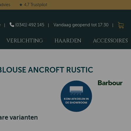
advies
★ 4,7 Trustpilot
e
(0341) 492 145
Vandaag geopend tot 17:30
VERLICHTING
HAARDEN
ACCESSOIRES
LOUSE ANCROFT RUSTIC
re varianten