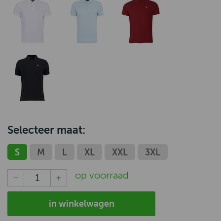
Selecteer maat:
S
M
L
XL
XXL
3XL
op voorraad
in winkelwagen