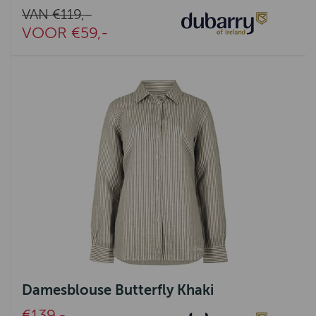
VAN €119,-
VOOR €59,-
Damesblouse Butterfly Khaki
€139,-