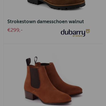
Strokestown damesschoen walnut
€299,-