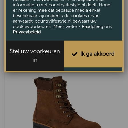
informatie u met countrylifestyle.nl deelt. Houd
er rekening mee dat bepaalde media enkel
beschikbaar zijn indien u de cookies ervan
aanvaardt. countrylifestyle.nl bewaart uw
cookievoorkeuren. Meer weten? Raadpleeg ons
Damesschoen Florence Cafe
Privacybeleid
€149,-
Stel uw voorkeuren
Ik ga akkoord
in