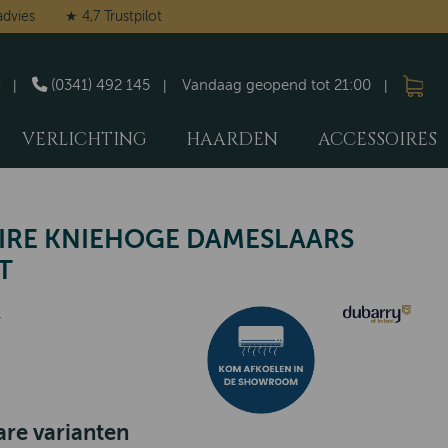
advies
★ 4,7 Trustpilot
(0341) 492 145
Vandaag geopend tot 21:00
VERLICHTING
HAARDEN
ACCESSOIRES
RE KNIEHOGE DAMESLAARS
T
-
re varianten