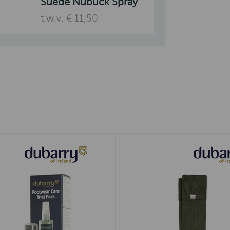
Suede Nubuck Spray
t.w.v. € 11,50