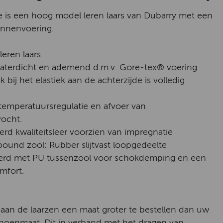
 is een hoog model leren laars van Dubarry met een
innenvoering.
leren laars
waterdicht en ademend d.m.v. Gore-tex® voering
k bij het elastiek aan de achterzijde is volledig
temperatuursregulatie en afvoer van
vocht.
erd kwaliteitsleer voorzien van impregnatie
und zool: Rubber slijtvast loopgedeelte
rd met PU tussenzool voor schokdemping en een
mfort.
 aan de laarzen een maat groter te bestellen dan uw
choenmaat. Dit in verband met het dragen van