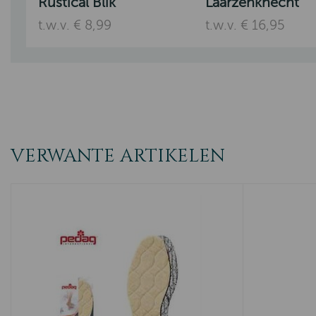
Rustical Blik
Laarzenknecht
t.w.v. € 8,99
t.w.v. € 16,95
VERWANTE ARTIKELEN