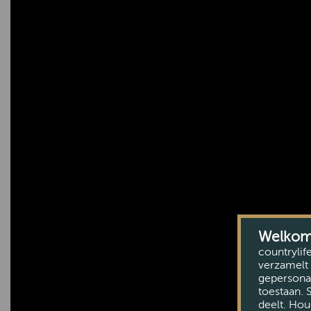
Welkom b
countrylif
verzamelt 
gepersonal
toestaan. 
deelt. Hou