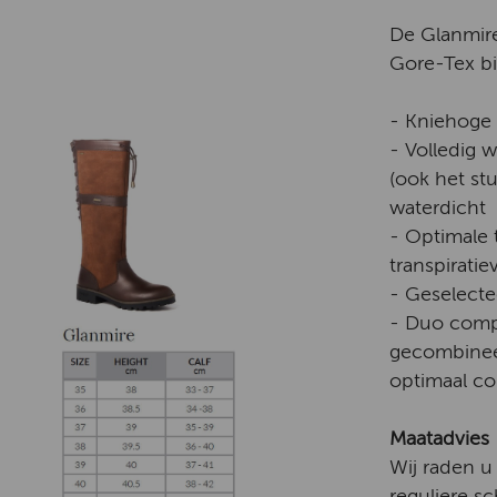
De Glanmire
Gore-Tex b
- Kniehoge 
- Volledig 
(ook het stu
waterdicht
- Optimale 
transpiratie
- Geselecte
- Duo compo
gecombinee
optimaal co
Maatadvies
Wij raden u
reguliere s