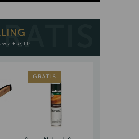
LLING
t.w.v. € 37,44)
GRATIS