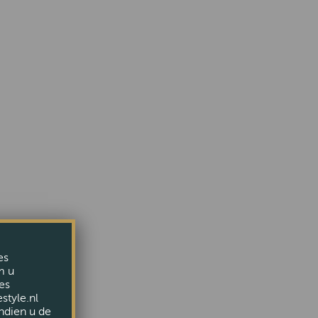
es
m u
es
style.nl
ndien u de