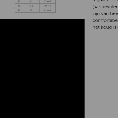
(aanbevolen
zijn van he
comfortabe
het koud is)