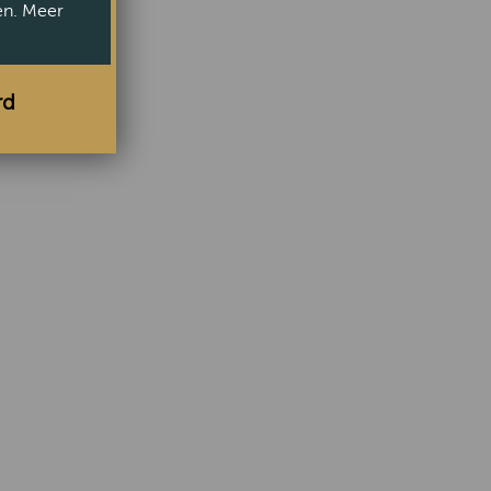
en. Meer
rd