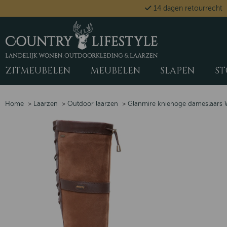
14 dagen retourrecht
ZITMEUBELEN
MEUBELEN
SLAPEN
ST
Home
>
Laarzen
>
Outdoor laarzen
>
Glanmire kniehoge dameslaars 