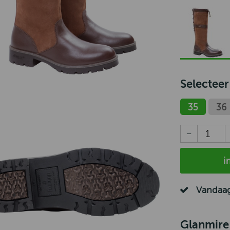
Selecteer
35
36
i
Vandaag
Glanmire