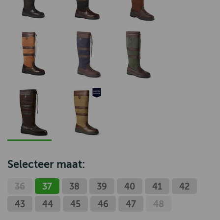
Selecteer maat:
36
37
38
39
40
41
42
43
44
45
46
47
48