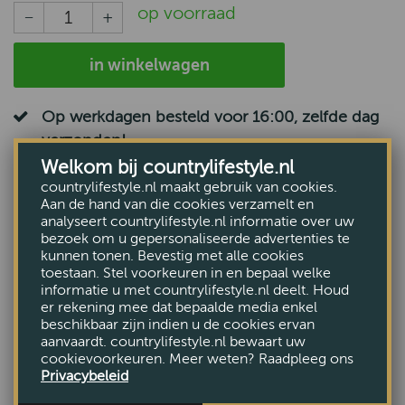
op voorraad
in winkelwagen
Op werkdagen besteld voor 16:00, zelfde dag
verzonden!
Welkom bij countrylifestyle.nl
countrylifestyle.nl maakt gebruik van cookies.
Galway Kniehoge Laars Mocha van
Aan de hand van die cookies verzamelt en
Dubarry
analyseert countrylifestyle.nl informatie over uw
bezoek om u gepersonaliseerde advertenties te
kunnen tonen. Bevestig met alle cookies
De originele Galway is een hoog model leren laars van
toestaan. Stel voorkeuren in en bepaal welke
Dubarry met een Gore-Tex binnenvoering, voor zowel
informatie u met countrylifestyle.nl deelt. Houd
er rekening mee dat bepaalde media enkel
dames als heren.
beschikbaar zijn indien u de cookies ervan
aanvaardt. countrylifestyle.nl bewaart uw
cookievoorkeuren. Meer weten? Raadpleeg ons
- Kniehoge leren laars
Privacybeleid
- Volledig waterdicht en ademend d.m.v. Gore-tex®