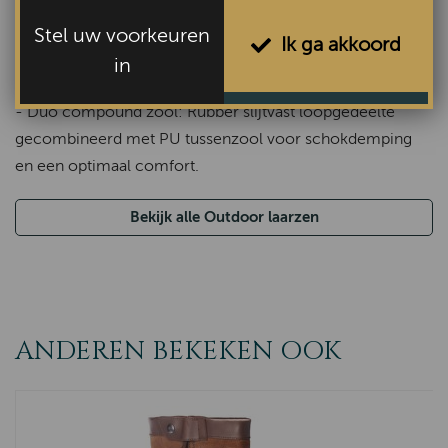
voering
- Optimale temperatuursregulatie en afvoer van
Stel uw voorkeuren
Ik ga akkoord
transpiratievocht.
in
- Geselecteerd kwaliteitsleer voorzien van impregnatie
- Duo compound zool: Rubber slijtvast loopgedeelte
gecombineerd met PU tussenzool voor schokdemping
en een optimaal comfort.
Bekijk alle Outdoor laarzen
ANDEREN BEKEKEN OOK