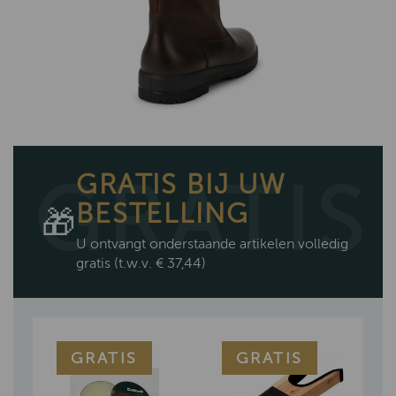
GRATIS BIJ UW
BESTELLING
🎁
U ontvangt onderstaande artikelen volledig
gratis
(t.w.v. € 37,44)
GRATIS
GRATIS