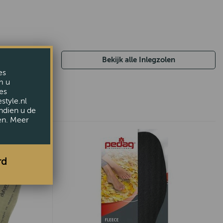
Bekijk alle Inlegzolen
es
m u
es
style.nl
ndien u de
en. Meer
rd