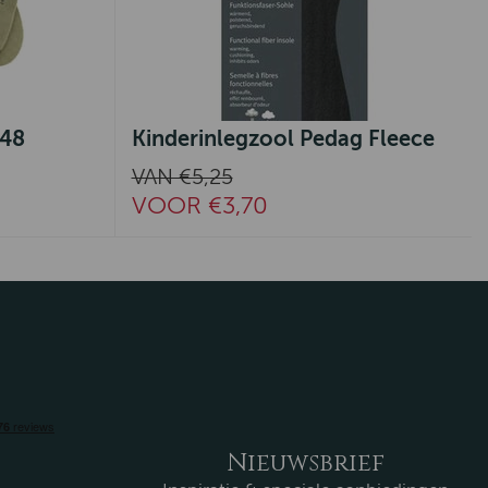
-48
Kinderinlegzool Pedag Fleece
VAN €5,25
VOOR €3,70
Nieuwsbrief