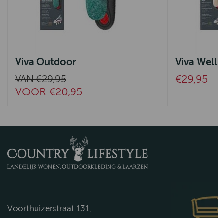
Viva Outdoor
Viva Well
€29,95
VAN €29,95
VOOR €20,95
Voorthuizerstraat 131,