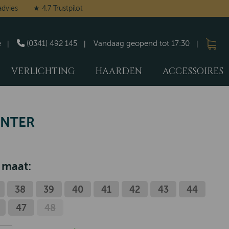
advies
★ 4,7 Trustpilot
e
(0341) 492 145
Vandaag geopend tot 17:30
VERLICHTING
HAARDEN
ACCESSOIRES
INTER
5
 maat:
38
39
40
41
42
43
44
47
48