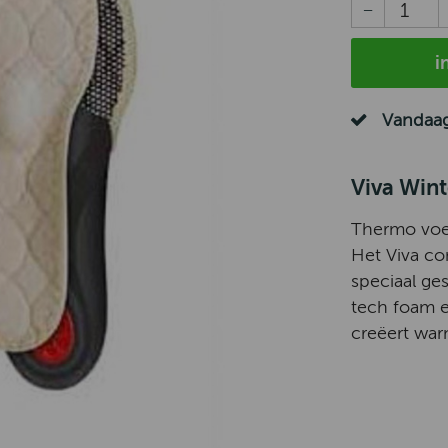
i
Vandaag
Viva Wint
Thermo voe
Het Viva co
speciaal ge
tech foam e
creëert wa