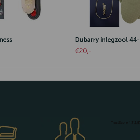
ness
Dubarry inlegzool 44
€20,-