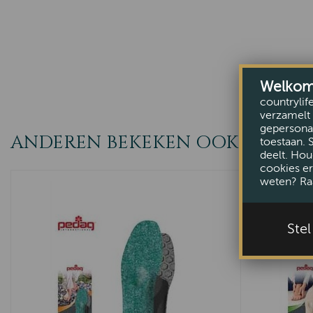
Welkom b
countrylif
verzamelt 
gepersonal
ANDEREN BEKEKEN OOK
toestaan. 
deelt. Hou
cookies er
weten? Ra
Ste