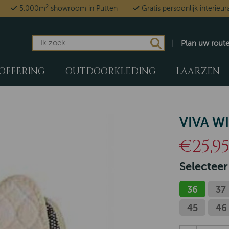
2
5.000m
showroom in Putten
Gratis persoonlijk interieur
Plan uw rout
OFFERING
OUTDOORKLEDING
LAARZEN
VIVA W
€25,9
Selecteer
36
37
45
46