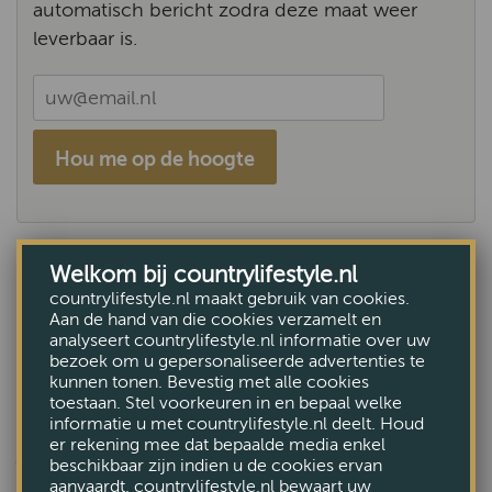
automatisch bericht zodra deze maat weer
leverbaar is.
Hou me op de hoogte
Deze maat is uitverkocht
Welkom bij countrylifestyle.nl
countrylifestyle.nl maakt gebruik van cookies.
Bekijk alle Inlegzolen
Aan de hand van die cookies verzamelt en
analyseert countrylifestyle.nl informatie over uw
bezoek om u gepersonaliseerde advertenties te
kunnen tonen. Bevestig met alle cookies
toestaan. Stel voorkeuren in en bepaal welke
informatie u met countrylifestyle.nl deelt. Houd
er rekening mee dat bepaalde media enkel
ANDEREN BEKEKEN OOK
beschikbaar zijn indien u de cookies ervan
aanvaardt. countrylifestyle.nl bewaart uw