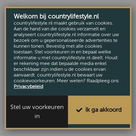
Wandplank Maddison hout donker bruin
Welkom bij countrylifestyle.nl
M
countrylifestyle.nl maakt gebruik van cookies.
Aan de hand van die cookies verzamelt en
€64,95
analyseert countrylifestyle.nl informatie over uw
bezoek om u gepersonaliseerde advertenties te
kunnen tonen. Bevestig met alle cookies
toestaan. Stel voorkeuren in en bepaal welke
informatie u met countrylifestyle.nl deelt. Houd
er rekening mee dat bepaalde media enkel
beschikbaar zijn indien u de cookies ervan
aanvaardt. countrylifestyle.nl bewaart uw
cookievoorkeuren. Meer weten? Raadpleeg ons
Privacybeleid
Stel uw voorkeuren
Ik ga akkoord
in