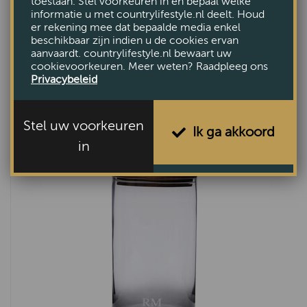
toestaan. Stel voorkeuren in en bepaal welke
informatie u met countrylifestyle.nl deelt. Houd
er rekening mee dat bepaalde media enkel
Riviera Maison Portofino Serveerschaal
beschikbaar zijn indien u de cookies ervan
Flax
aanvaardt. countrylifestyle.nl bewaart uw
cookievoorkeuren. Meer weten? Raadpleeg ons
€44,95
Privacybeleid
Stel uw voorkeuren
Ik ga akkoord
in