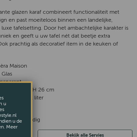
ante glazen karaf combineert functionaliteit met
sign en past moeiteloos binnen een landelijke,
uxe tafelsetting. Door het ambachtelijke karakter is
uniek en geeft u uw tafel nét dat beetje extra
 Ook prachtig als decoratief item in de keuken of
ièra Maison
: Glas
ansparant
en: ca. Ø 9 x H 26 cm
a. 750 ml – 1 liter
es
m u
es
style.nl
twasserbestendig
ndien u de
en. Meer
Bekijk alle Servies