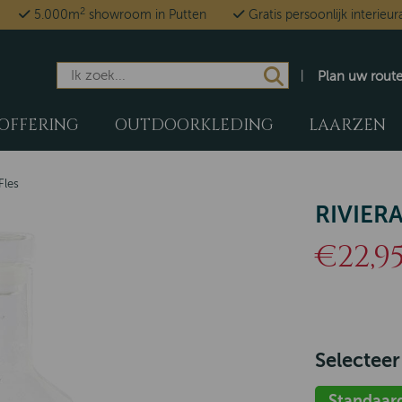
2
5.000m
showroom in Putten
Gratis persoonlijk interieur
Plan uw rout
OFFERING
OUTDOORKLEDING
LAARZEN
Fles
RIVIER
€22,9
Selecteer
Standaar