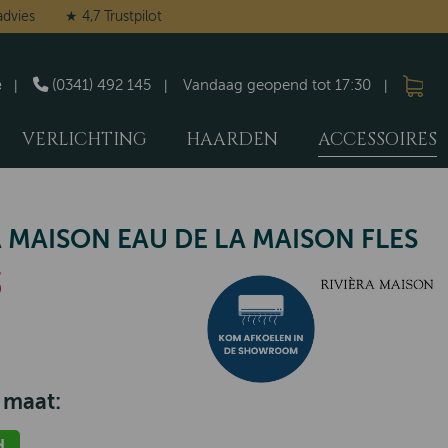
advies
★ 4,7 Trustpilot
e
(0341) 492 145
Vandaag geopend tot 17:30
VERLICHTING
HAARDEN
ACCESSOIRES
A MAISON EAU DE LA MAISON FLES
5
 maat:
d