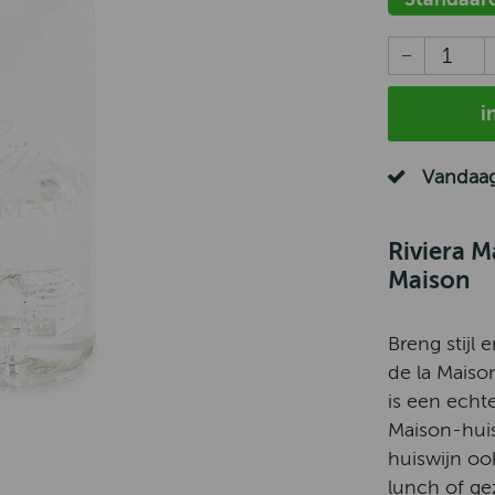
i
Vandaag
Riviera M
Maison
Breng stijl 
de la Maiso
is een echte
Maison-huisj
huiswijn ook
lunch of gez