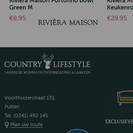
Riviera Maison Portofino bowl
Riviera M
Green M
Keukenro
€8,95
€29,95
Voorthuizerstraat 131,
Putten
Tel. (0341) 492 145
Plan uw route