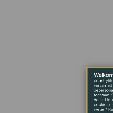
Welkom b
countrylif
verzamelt 
gepersonal
toestaan. 
deelt. Hou
cookies er
weten? Ra