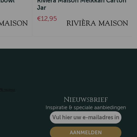
 bowl
Riviera Maison Melkkan Carton
Jar
€12,95
Nieuwsbrief
Inspiratie & speciale aanbiedingen