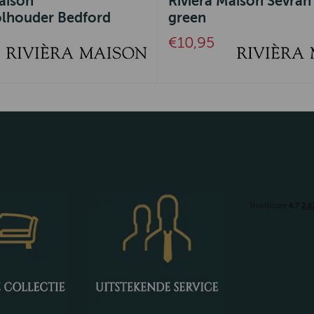
aison
Riviera Maison Sevran
lhouder Bedford
green
€10,95