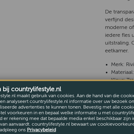
De transpar
verfijnd de
moderne of l
iedere fles 
uitstraling.
eetkamer.
Merk: Riv
Materiaal
Kleur: Tr
Afmeting
ij countrylifestyle.nl
Inhoud: c
estyle.nl maakt gebruik van cookies. Aan de hand van die cooki
en analyseert countrylifestyle.nl informatie over uw bezoek o
iseerde advertenties te kunnen tonen. Bevestig met alle cooki
Stel voorkeuren in en bepaal welke informatie u met countrylife
Niet vaa
d er rekening mee dat bepaalde media enkel beschikbaar zijn i
van aanvaardt. countrylifestyle.nl bewaart uw cookievoorkeur
adpleeg ons
Privacybeleid