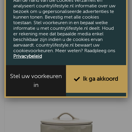
Aan de hand van die cookies verzamelt en
analyseert countrylifestyle.nl informatie over uw
bezoek om u gepersonaliseerde advertenties te
kunnen tonen. Bevestig met alle cookies
toestaan. Stel voorkeuren in en bepaal welke
informatie u met countrylifestyle.nl deelt. Houd
er rekening mee dat bepaalde media enkel
beschikbaar zijn indien u de cookies ervan
aanvaardt. countrylifestyle.nl bewaart uw
cookievoorkeuren. Meer weten? Raadpleeg ons
Privacybeleid
Riviera Maison Portofino mok flax M
Stel uw voorkeuren
Ik ga akkoord
€9,95
in