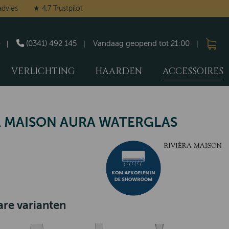
advies
★ 4,7 Trustpilot
(0341) 492 145
Vandaag geopend tot 21:00
VERLICHTING
HAARDEN
ACCESSOIRES
A MAISON AURA WATERGLAS
re varianten