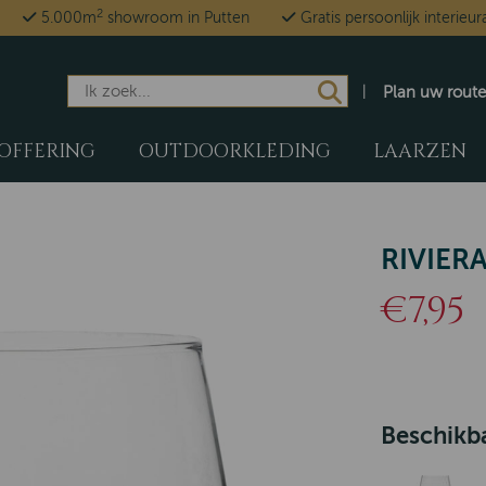
2
5.000m
showroom in Putten
Gratis persoonlijk interieur
Plan uw route
OFFERING
OUTDOORKLEDING
LAARZEN
RIVIER
€7,95
Beschikba