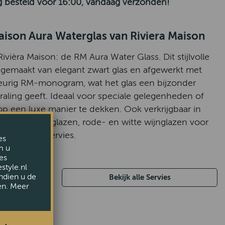
 besteld voor 16:00, vandaag verzonden!
aison Aura Waterglas van Riviera Maison
vièra Maison: de RM Aura Water Glass. Dit stijlvolle
s gemaakt van elegant zwart glas en afgewerkt met
eurig RM-monogram, wat het glas een bijzonder
traling geeft. Ideaal voor speciale gelegenheden of
 op een luxe manier te dekken. Ook verkrijgbaar in
 champagneglazen, rode- en witte wijnglazen voor
, verfijnd servies.
es
m u
es
style.nl
ndien u de
Bekijk alle Servies
en. Meer