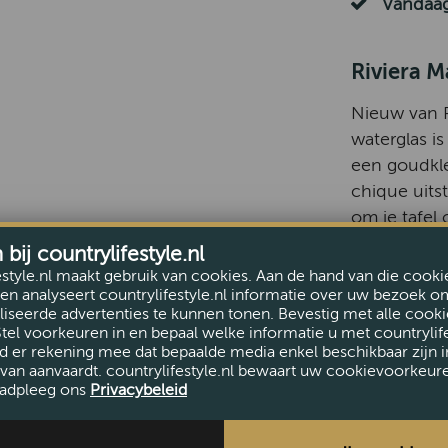
Vandaag
Riviera M
Nieuw van Ri
waterglas i
een goudkl
chique uits
om je tafel
bijpassende
ij countrylifestyle.nl
een compleet
estyle.nl maakt gebruik van cookies. Aan de hand van die cooki
en analyseert countrylifestyle.nl informatie over uw bezoek o
iseerde advertenties te kunnen tonen. Bevestig met alle cooki
Stel voorkeuren in en bepaal welke informatie u met countrylife
d er rekening mee dat bepaalde media enkel beschikbaar zijn i
van aanvaardt. countrylifestyle.nl bewaart uw cookievoorkeur
adpleeg ons
Privacybeleid