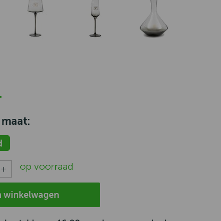
 maat:
d
op voorraad
n winkelwagen