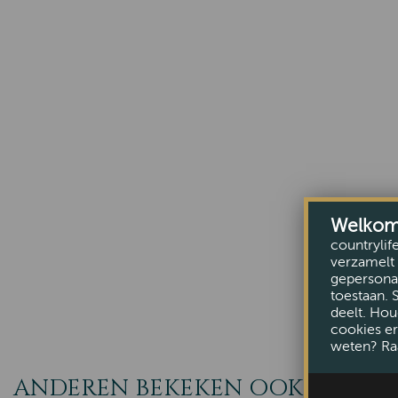
Welkom b
countrylif
verzamelt 
gepersonal
toestaan. 
deelt. Hou
cookies er
weten? Ra
ANDEREN BEKEKEN OOK