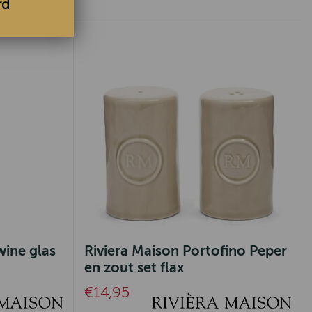
rd
wine glas
Riviera Maison Portofino Peper
en zout set flax
€14,95