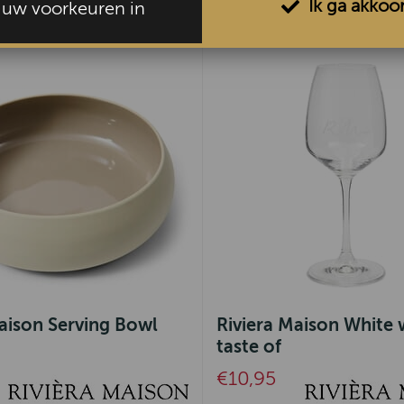
Ik ga akkoo
l uw voorkeuren in
aison Serving Bowl
Riviera Maison White 
taste of
€10,95