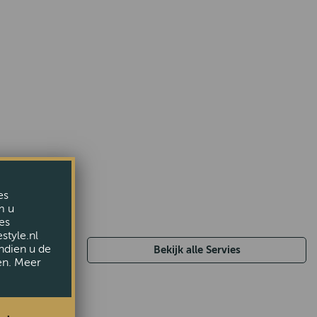
es
m u
es
style.nl
ndien u de
Bekijk alle Servies
en. Meer