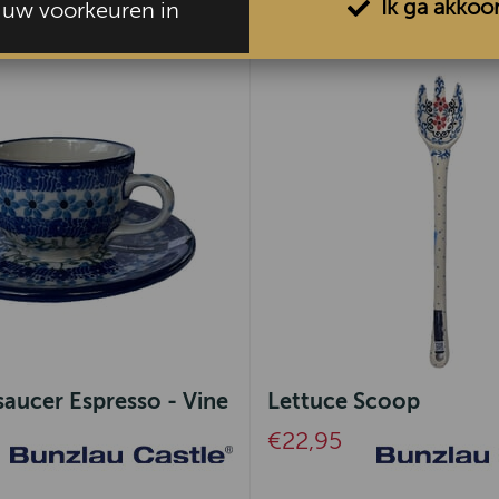
Ik ga akkoo
l uw voorkeuren in
aucer Espresso - Vine
Lettuce Scoop
€22,95