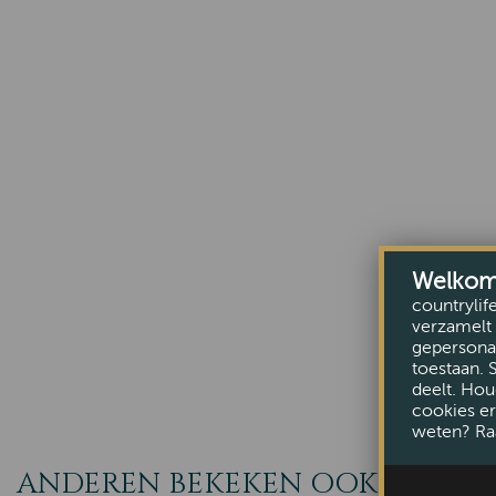
Welkom b
countrylif
verzamelt 
gepersonal
toestaan. 
deelt. Hou
cookies er
weten? Ra
ANDEREN BEKEKEN OOK