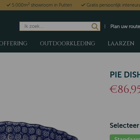
2
5.000m
showroom in Putten
Gratis persoonlijk interieur
Plan uw route
OFFERING
OUTDOORKLEDING
LAARZEN
PIE DIS
€86,9
Selecteer
Standaar