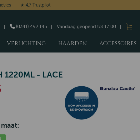
advies
★ 4,7 Trustpilot
(0341) 492 145
Vandaag geopend tot 17:00
VERLICHTING
HAARDEN
ACCESSOIRES
H 1220ML - LACE
5
 maat:
d