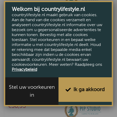
Welkom bij countrylifestyle.nl
countrylifestyle.nl maakt gebruik van cookies.
Aan de hand van die cookies verzamelt en
analyseert countrylifestyle.nl informatie over uw
bezoek om u gepersonaliseerde advertenties te
kunnen tonen. Bevestig met alle cookies
toestaan. Stel voorkeuren in en bepaal welke
informatie u met countrylifestyle.nl deelt. Houd
er rekening mee dat bepaalde media enkel
beschikbaar zijn indien u de cookies ervan
aanvaardt. countrylifestyle.nl bewaart uw
cookievoorkeuren. Meer weten? Raadpleeg ons
Privacybeleid
Stel uw voorkeuren
Ik ga akkoord
in
Storage jar Lily & Lotus Groen 1.5L
€56,95