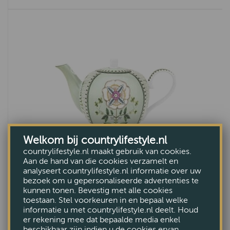
Welkom bij countrylifestyle.nl
countrylifestyle.nl maakt gebruik van cookies.
Aan de hand van die cookies verzamelt en
analyseert countrylifestyle.nl informatie over uw
Theepot Lily & Lotus Groen 1.6L
bezoek om u gepersonaliseerde advertenties te
kunnen tonen. Bevestig met alle cookies
€69,95
toestaan. Stel voorkeuren in en bepaal welke
informatie u met countrylifestyle.nl deelt. Houd
er rekening mee dat bepaalde media enkel
beschikbaar zijn indien u de cookies ervan