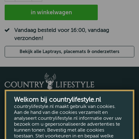
in winkelwagen
Vandaag besteld voor 16:00, vandaag
verzonden!
Bekijk alle Laptrays, placemats & onderzetters
Welkom bij countrylifestyle.nl
countrylifestyle.nl maakt gebruik van cookies.
Aan de hand van die cookies verzamelt en
analyseert countrylifestyle.nl informatie over uw
Voorthuizerstraat 131, Putten
bezoek om u gepersonaliseerde advertenties te
Tel. (0341) 492 145
kunnen tonen. Bevestig met alle cookies
toestaan. Stel voorkeuren in en bepaal welke
Plan uw route