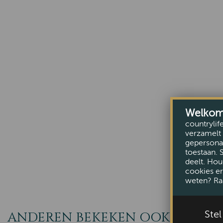
Welkom b
countrylif
verzamelt 
gepersonal
toestaan. 
deelt. Hou
cookies er
weten? Ra
ANDEREN BEKEKEN OOK
Ste