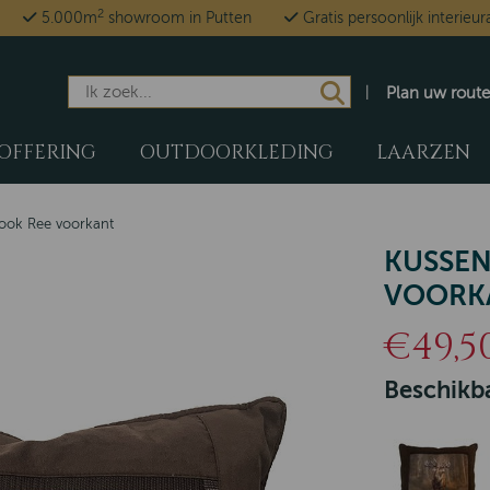
2
5.000m
showroom in Putten
Gratis persoonlijk interieur
Plan uw route
OFFERING
OUTDOORKLEDING
LAARZEN
look Ree voorkant
KUSSEN
VOORK
€49,5
Beschikba