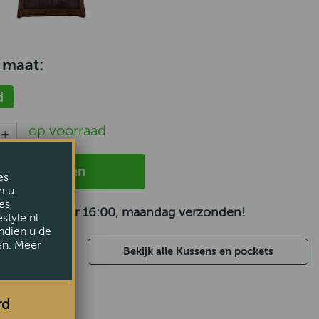
 maat:
d
op voorraad
n winkelwagen
es
m u
es
 besteld voor 16:00, maandag verzonden!
style.nl
ndien u de
en. Meer
Bekijk alle Kussens en pockets
rd