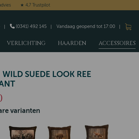
advies
★ 4,7 Trustpilot
(0341) 492 145
Vandaag geopend tot 17:00
VERLICHTING
HAARDEN
ACCESSOIRES
 WILD SUEDE LOOK REE
ANT
0
re varianten