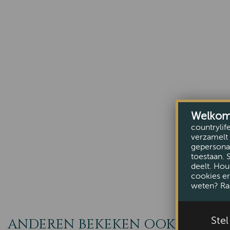
Welkom b
countrylif
verzamelt 
gepersonal
toestaan. 
deelt. Hou
cookies er
weten? Ra
Ste
ANDEREN BEKEKEN OOK