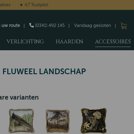
advies
★ 4,7 Trustpilot
n uw route
(0341) 492 145
Vandaag gesloten
VERLICHTING
HAARDEN
ACCESSOIRES
 FLUWEEL LANDSCHAP
re varianten