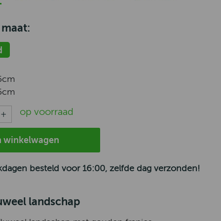
 maat:
d
5cm
5cm
op voorraad
n winkelwagen
dagen besteld voor 16:00, zelfde dag verzonden!
luweel landschap