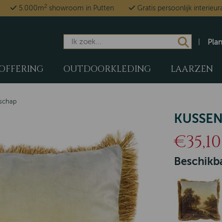
2
5.000m
showroom in Putten
Gratis persoonlijk interieur
Pla
OFFERING
OUTDOORKLEDING
LAARZEN
dschap
KUSSEN
€35,10
Beschikba