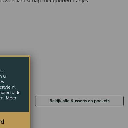
fluweel landschap met gouden franjes.
es
m u
es
style.nl
ndien u de
en. Meer
Bekijk alle Kussens en pockets
rd