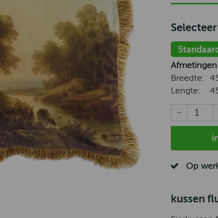
Selecteer
Standaar
Afmetingen
Breedte:
4
Lengte:
4
i
Op werk
kussen f