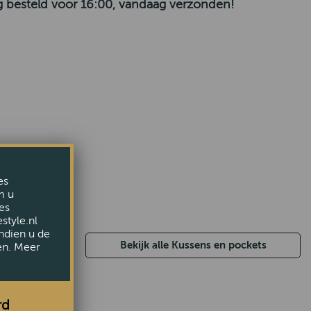
 besteld voor 16:00, vandaag verzonden!
es
m u
es
style.nl
ndien u de
Bekijk alle Kussens en pockets
en. Meer
rd