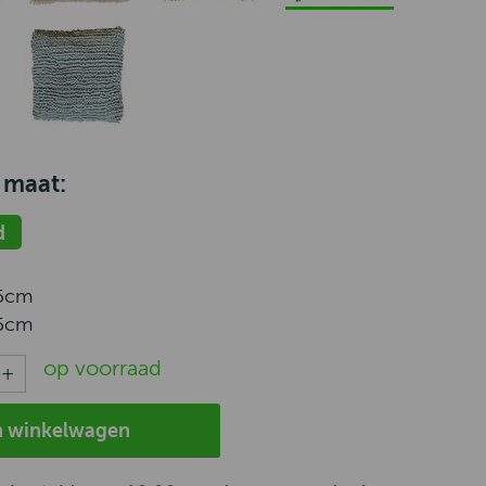
 maat:
d
5cm
5cm
op voorraad
n winkelwagen