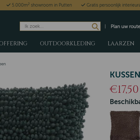
2
5.000m
showroom in Putten
Gratis persoonlijk interieur
Plan uw rout
OFFERING
OUTDOORKLEDING
LAARZEN
reen
KUSSEN
€17,50
Beschikba