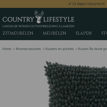
14 dagen retourrecht
ZITMEUBELEN
MEUBELEN
SLAPEN
ST
Home
>
Woonaccessoires
>
Kussens en pockets
>
Kussen Bo laurel g