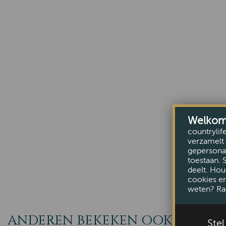
Welkom b
countrylif
verzamelt 
gepersonal
toestaan. 
deelt. Hou
cookies er
weten? Ra
ANDEREN BEKEKEN OOK
Ste