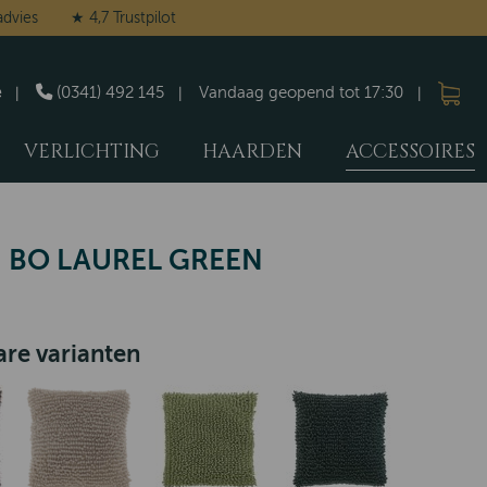
advies
★ 4,7 Trustpilot
e
(0341) 492 145
Vandaag geopend tot 17:30
VERLICHTING
HAARDEN
ACCESSOIRES
 BO LAUREL GREEN
re varianten