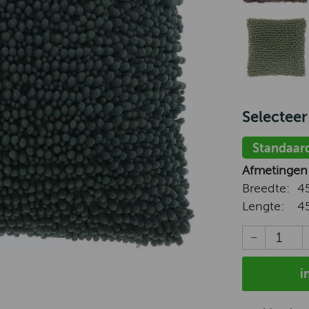
Selecteer
Standaar
Afmetingen
Breedte:
4
Lengte:
4
i