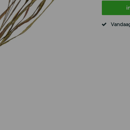
i
Vandaag