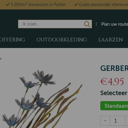
2
5.000m
showroom in Putten
Gratis persoonlijk interieur
Plan uw rout
OFFERING
OUTDOORKLEDING
LAARZEN
w
GERBE
€4,95
Selecteer
Standaar