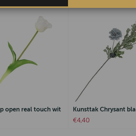
p open real touch wit
Kunsttak Chrysant bl
€4,40