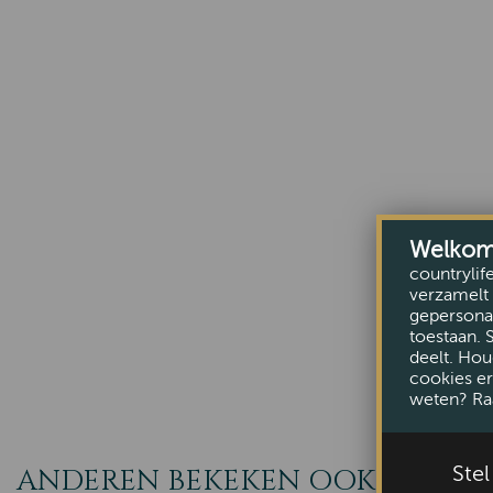
Welkom b
countrylif
verzamelt 
gepersonal
toestaan. 
deelt. Hou
cookies er
weten? Ra
ANDEREN BEKEKEN OOK
Ste