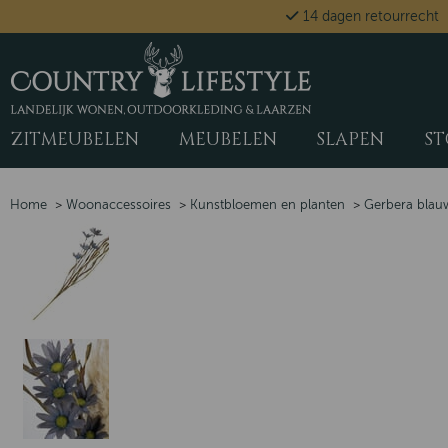
14 dagen retourrecht
ZITMEUBELEN
MEUBELEN
SLAPEN
ST
Home
>
Woonaccessoires
>
Kunstbloemen en planten
>
Gerbera blau