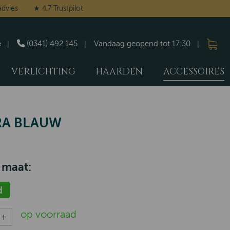
advies
★ 4,7 Trustpilot
e
(0341) 492 145
Vandaag geopend tot 17:30
VERLICHTING
HAARDEN
ACCESSOIRES
RA BLAUW
 maat:
d
op voorraad