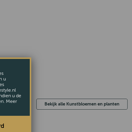
es
m u
es
style.nl
ndien u de
en. Meer
Bekijk alle Kunstbloemen en planten
rd