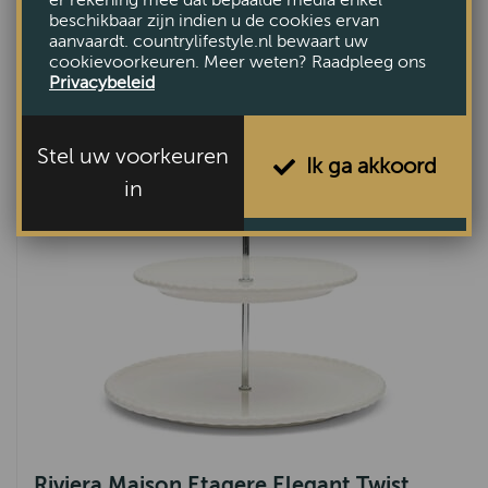
Riviera Maison Etagere Belfaux
beschikbaar zijn indien u de cookies ervan
aanvaardt. countrylifestyle.nl bewaart uw
€99,95
cookievoorkeuren. Meer weten? Raadpleeg ons
Privacybeleid
Stel uw voorkeuren
Ik ga akkoord
in
Riviera Maison Etagere Elegant Twist