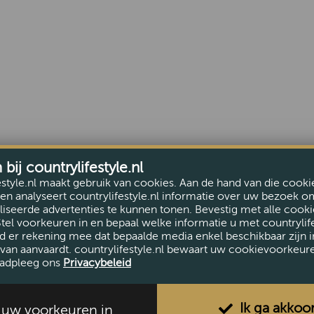
ij countrylifestyle.nl
estyle.nl maakt gebruik van cookies. Aan de hand van die cooki
en analyseert countrylifestyle.nl informatie over uw bezoek o
iseerde advertenties te kunnen tonen. Bevestig met alle cooki
Stel voorkeuren in en bepaal welke informatie u met countrylife
d er rekening mee dat bepaalde media enkel beschikbaar zijn i
van aanvaardt. countrylifestyle.nl bewaart uw cookievoorkeur
adpleeg ons
Privacybeleid
Ik ga akkoo
l uw voorkeuren in