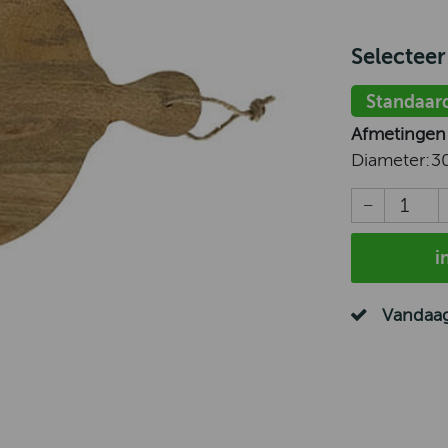
Selecteer
Standaar
Afmetingen
Diameter:
3
i
Vandaag