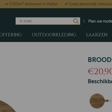
2
5.000m
showroom in Putten
Gratis persoonlijk interieur
Plan uw route
OFFERING
OUTDOORKLEDING
LAARZEN
BROODP
€20,9
Beschikba