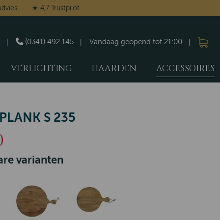
advies
★ 4,7 Trustpilot
(0341) 492 145
Vandaag geopend tot 21:00
VERLICHTING
HAARDEN
ACCESSOIRES
LANK S 235
0
re varianten