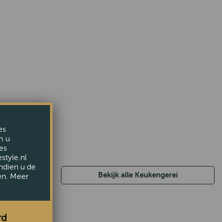
es
m u
es
style.nl
ndien u de
Bekijk alle Keukengerei
en. Meer
rd