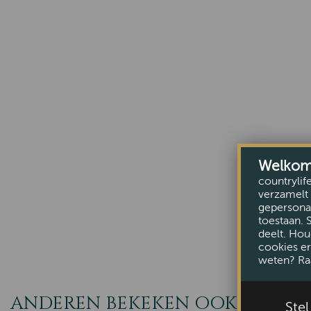
Welkom b
countrylif
verzamelt 
gepersonal
toestaan. 
deelt. Hou
cookies er
weten? Ra
ANDEREN BEKEKEN OOK
Ste