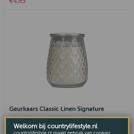
€4,85
Geurkaars Classic Linen Signature
€22,95
Welkom bij countrylifestyle.nl
countrylifestyle.nl maakt gebruik van cookies.