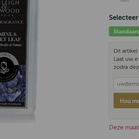
Selecteer
Standaar
Dit artike
Laat uw e
zodra dez
Hou me
Deze maat 