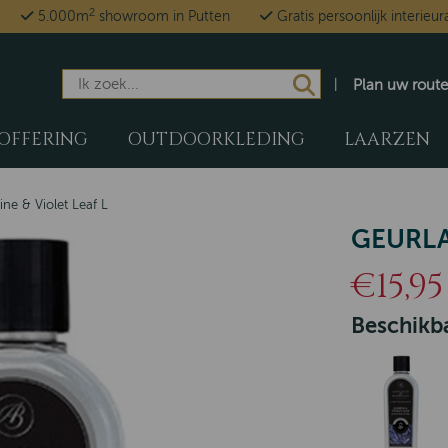
2
5.000m
showroom in Putten
Gratis persoonlijk interieur
Plan uw route
OFFERING
OUTDOORKLEDING
LAARZEN
ne & Violet Leaf L
GEURLA
€15,95
Beschikba