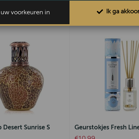
Ik ga akkoo
l uw voorkeuren in
 Desert Sunrise S
Geurstokjes Fresh Lin
€10,99