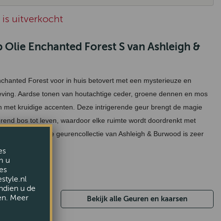
is uitverkocht
Olie Enchanted Forest S van Ashleigh &
chanted Forest voor in huis betovert met een mysterieuze en
eving. Aardse tonen van houtachtige ceder, groene dennen en mos
 met kruidige accenten. Deze intrigerende geur brengt de magie
rend bos tot leven, waardoor elke ruimte wordt doordrenkt met
cht en mystiek. De geurencollectie van Ashleigh & Burwood is zeer
es
m u
es
style.nl
ndien u de
en. Meer
Bekijk alle Geuren en kaarsen