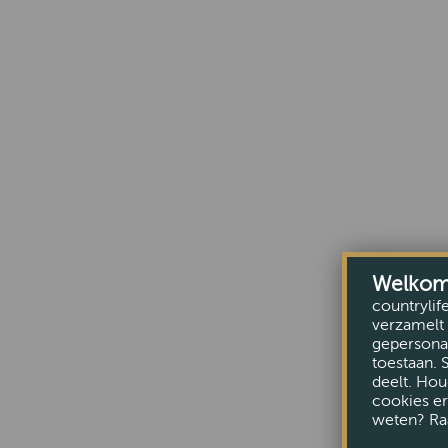
Welkom b
countrylif
verzamelt 
gepersonal
toestaan. 
deelt. Hou
cookies er
weten? Ra