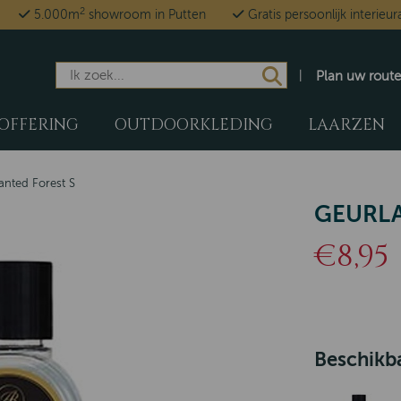
2
5.000m
showroom in Putten
Gratis persoonlijk interieur
Plan uw route
OFFERING
OUTDOORKLEDING
LAARZEN
nted Forest S
GEURLA
€8,95
Beschikba