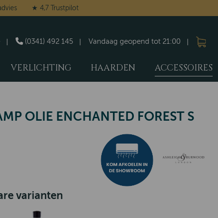
advies
★ 4,7 Trustpilot
(0341) 492 145
Vandaag geopend tot 21:00
VERLICHTING
HAARDEN
ACCESSOIRES
MP OLIE ENCHANTED FOREST S
re varianten