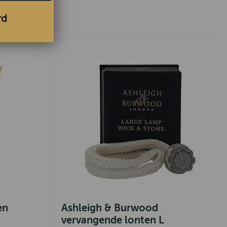
rd
en
Ashleigh & Burwood
vervangende lonten L