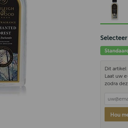
Selecteer
Standaar
Dit artike
Laat uw e
zodra dez
Hou me