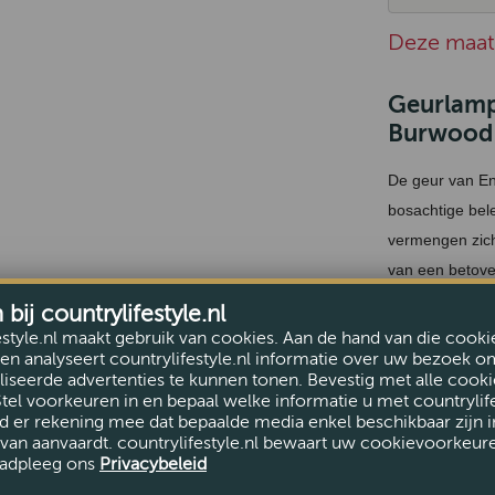
Deze maat 
Geurlamp 
Burwood
De geur van En
bosachtige bel
vermengen zich
van een betove
natuurlijke pra
ij countrylifestyle.nl
uitgebreid.
estyle.nl maakt gebruik van cookies. Aan de hand van die cooki
en analyseert countrylifestyle.nl informatie over uw bezoek o
iseerde advertenties te kunnen tonen. Bevestig met alle cooki
250ml
Stel voorkeuren in en bepaal welke informatie u met countrylife
d er rekening mee dat bepaalde media enkel beschikbaar zijn i
van aanvaardt. countrylifestyle.nl bewaart uw cookievoorkeur
adpleeg ons
Privacybeleid