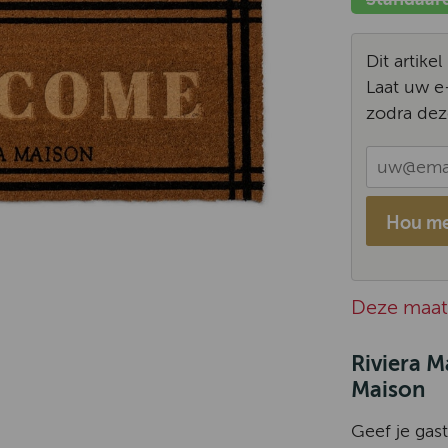
Dit artike
Laat uw e
zodra dez
Hou me
Deze maat 
Riviera 
Maison
Geef je gas