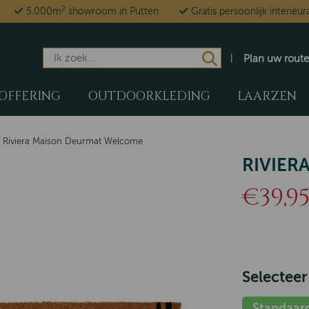
2
5.000m
showroom in Putten
Gratis persoonlijk interieur
Plan uw route
OFFERING
OUTDOORKLEDING
LAARZEN
>
Riviera Maison Deurmat Welcome
RIVIER
€39,9
Selecteer
Standaar