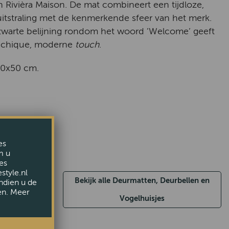
 Rivièra Maison. De mat combineert een tijdloze,
 uitstraling met de kenmerkende sfeer van het merk.
zwarte belijning rondom het woord ’Welcome’ geeft
 chique, moderne
touch
.
20x50 cm.
es
m u
es
style.nl
Bekijk alle Deurmatten, Deurbellen en
ndien u de
en. Meer
Vogelhuisjes