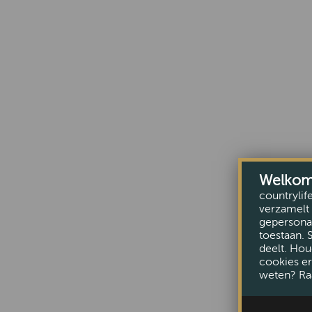
Welkom b
countrylif
verzamelt 
gepersonal
toestaan. 
deelt. Hou
cookies er
weten? Ra