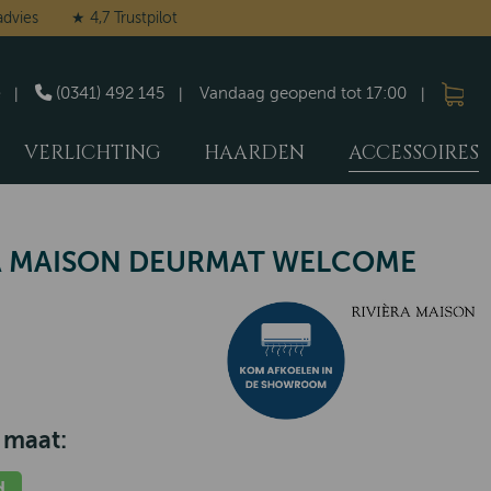
advies
★ 4,7 Trustpilot
(0341) 492 145
Vandaag geopend tot 17:00
VERLICHTING
HAARDEN
ACCESSOIRES
A MAISON DEURMAT WELCOME
5
 maat:
d